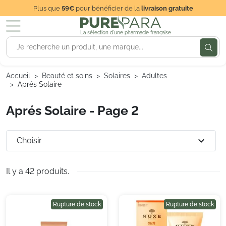
Plus que
59€
pour bénéficier de la
livraison gratuite
La sélection d'une pharmacie française
Accueil
Beauté et soins
Solaires
Adultes
Aprés Solaire
Aprés Solaire - Page 2
expand_more
Choisir
Il y a 42 produits.
Rupture de stock
Rupture de stock