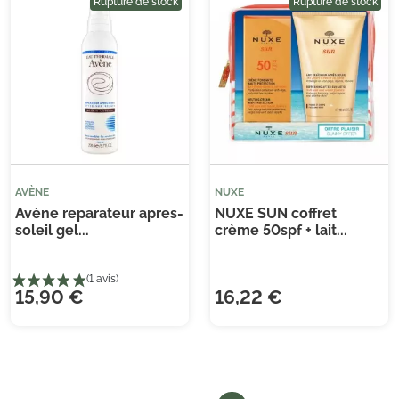
Rupture de stock
Rupture de stock
(1 
AVÈNE
NUXE
Avène reparateur apres-
NUXE SUN coffret
soleil gel...
crème 50spf + lait...
15,90 €
16,22 €