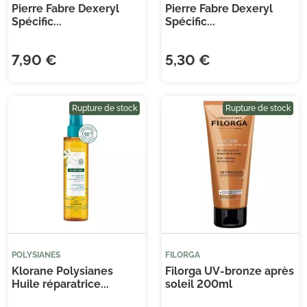
Pierre Fabre Dexeryl
Pierre Fabre Dexeryl
Spécific...
Spécific...
7,90 €
5,30 €
Rupture de stock
Rupture de stock
(1 avis)
POLYSIANES
FILORGA
Klorane Polysianes
Filorga UV-bronze après
Huile réparatrice...
soleil 200ml