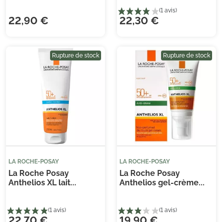
22,90 €
22,30 €
Rupture de stock
Rupture de stock
LA ROCHE-POSAY
LA ROCHE-POSAY
La Roche Posay
La Roche Posay
Anthelios XL lait...
Anthelios gel-crème...
Je consens également à recevoir les offres
promotionnelles.
Consultez notre politique de
confidentialité.
22,70 €
19,90 €