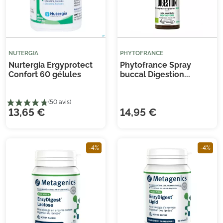
(3 avis)
(3 
NUTERGIA
PHYTOFRANCE
Nurtergia Ergyprotect
Phytofrance Spray
Confort 60 gélules
buccal Digestion...
13,65 €
14,95 €
-4%
-4%