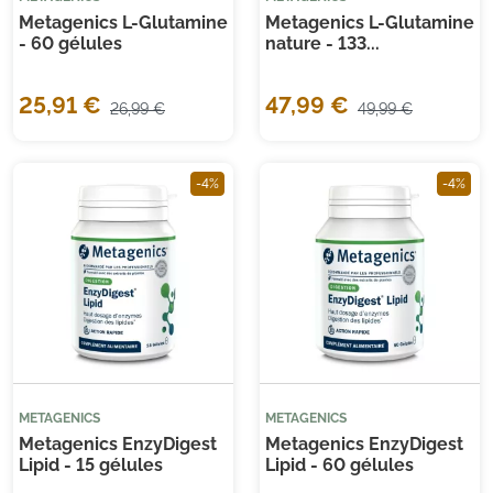
Metagenics L-Glutamine
Metagenics L-Glutamine
- 60 gélules
nature - 133...
25,91 €
47,99 €
26,99 €
49,99 €
Je consens également à recevoir les offres
promotionnelles.
Consultez notre politique de
confidentialité.
-4%
-4%
(50 avis)
METAGENICS
METAGENICS
Metagenics EnzyDigest
Metagenics EnzyDigest
Lipid - 15 gélules
Lipid - 60 gélules