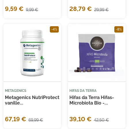
9,59 €
28,79 €
9,99 €
29,99 €
-4%
-8%
METAGENICS
HIFAS DA TERRA
Metagenics NutriProtect
Hifas da Terra Hifas-
vanille...
Microbiota Bio -...
67,19 €
39,10 €
69,99 €
42,50 €