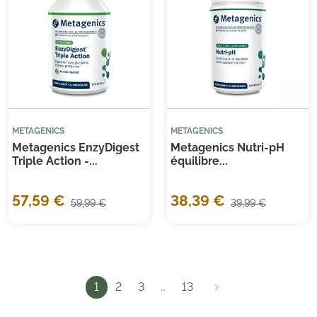
METAGENICS
METAGENICS
Metagenics EnzyDigest
Metagenics Nutri-pH
Triple Action -...
équilibre...
57,59 €
38,39 €
59,99 €
39,99 €
1
2
3
…
13
