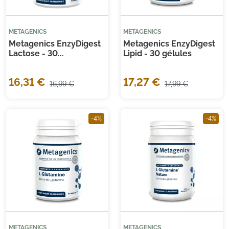
METAGENICS
METAGENICS
Metagenics EnzyDigest
Metagenics EnzyDigest
Lactose - 30...
Lipid - 30 gélules
16,31 €
17,27 €
16,99 €
17,99 €
(5 avis)
(11
-4%
-4%
METAGENICS
METAGENICS