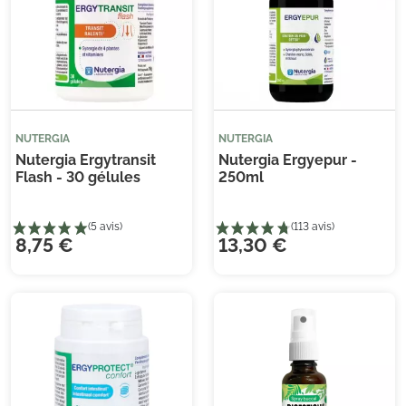
(3 avis)
(10
NUTERGIA
NUTERGIA
Nutergia Ergytransit
Nutergia Ergyepur -
Flash - 30 gélules
250ml
8,75 €
13,30 €