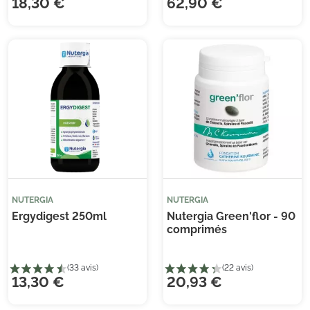
18,30 €
62,90 €
(2 
NUTERGIA
NUTERGIA
Ergydigest 250ml
Nutergia Green'flor - 90
comprimés
13,30 €
20,93 €