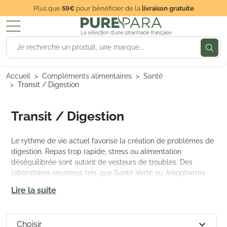
Plus que
59€
pour bénéficier de la
livraison gratuite
La sélection d'une pharmacie française
Accueil
Compléments alimentaires
Santé
Transit / Digestion
Transit / Digestion
Le rythme de vie actuel favorise la création de problèmes de
digestion. Repas trop rapide, stress ou alimentation
déséquilibrée sont autant de vesteurs de troubles. Des
laboratoires reconnus tels que Santé Verte ou Arkopharma
ont conçu des compléments alimentaires, tels que nutergia
Lire la suite
ergyphilus, visant à rétablir l'équilibre de la flore intestinale.
expand_more
Choisir