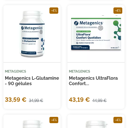
-4%
-4%
METAGENICS
METAGENICS
Metagenics L-Glutamine
Metagenics UltraFlora
- 90 gélules
Confort...
33,59 €
43,19 €
34,99 €
44,99 €
-4%
-4%