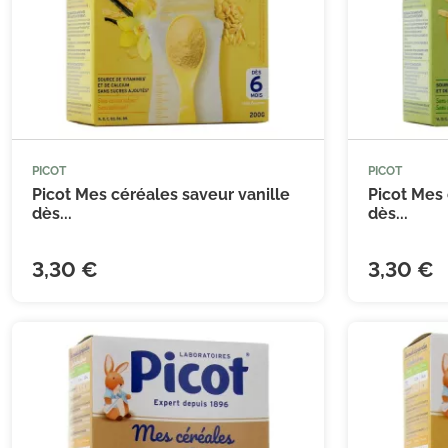
PICOT
PICOT



Ajouter au panier
Picot Mes céréales saveur vanille
Picot Mes 
dès...
dès...
3,30 €
3,30 €