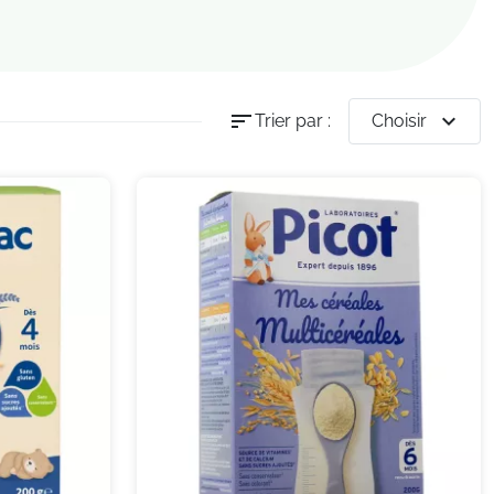
sort
expand_more
Trier par :
Choisir