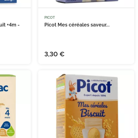
PICOT


 au panier
Ajouter au panier
uit +4m -
Picot Mes céréales saveur...
3,30 €