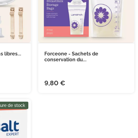
libres...
Forceone - Sachets de


 au panier
Ajouter au panier
conservation du...
9,80 €
ure de stock