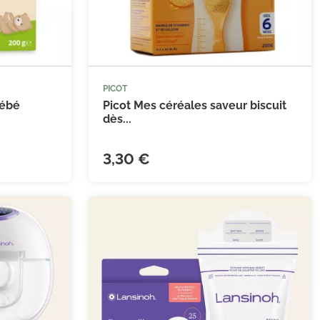
(1 avis)
PICOT


 au panier
Ajouter au panier
bébé
Picot Mes céréales saveur biscuit
dès...
3,30 €