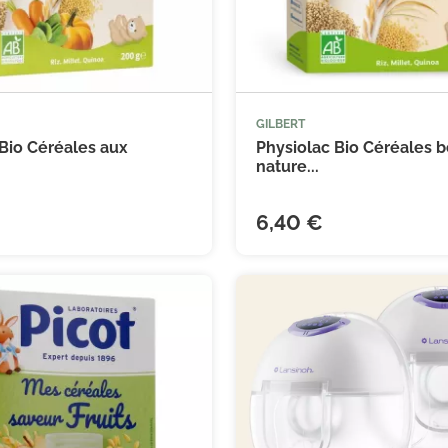
GILBERT



Ajouter au panier
Ajouter
Bio Céréales aux
Physiolac Bio Céréales 
nature...
6,40 €