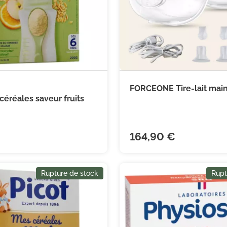
FORCEONE Tire-lait mains 



Ajouter au panier
Ajouter
céréales saveur fruits
164,90 €
Rupture de stock
Rupt