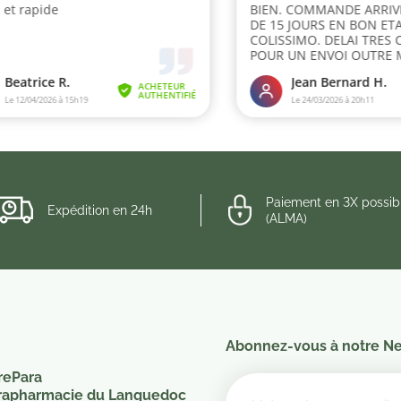
Paiement en 3X possib
Expédition en 24h
(ALMA)
Abonnez-vous à notre Ne
rePara
rapharmacie du Languedoc