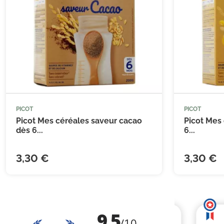
PICOT
PICOT


Ajouter au panier
Picot Mes céréales saveur cacao
Picot Mes 
dès 6...
6...
3,30 €
3,30 €