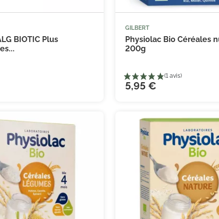
GILBERT



Ajouter au panier
Ajouter
ALG BIOTIC Plus
Physiolac Bio Céréales n
es...
200g
5,95 €