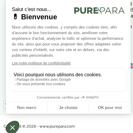
23
8h00-12h00 / 14h00-16h00
34
Fr
Nous envoyer un message
En 
Je consens également à recevoir
les offres promotionnelles.
Consultez notre politique de
confidentialité.
Copyright © 2026 - www.purepara.com