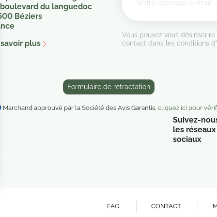
 boulevard du languedoc
500 Béziers
ance
Vous pouvez vous désinscrire
savoir plus
contact dans les conditions d'u
Formulaire de rétractation
Marchand approuvé par la Société des Avis Garantis,
cliquez ici pour vérif
Suivez-nous
les réseaux
sociaux
FAQ
CONTACT
M