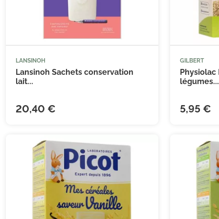
LANSINOH
GILBERT



Ajouter au panier
Lansinoh Sachets conservation
Physiolac 
lait...
légumes...
20,40 €
5,95 €