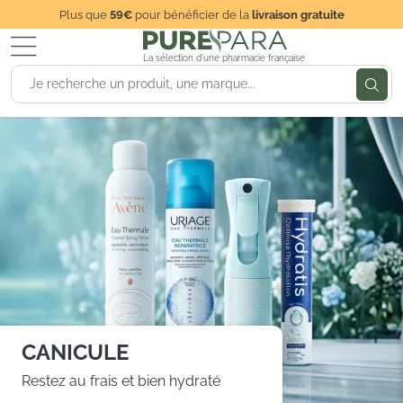
Plus que
59€
pour bénéficier de la
livraison gratuite
La sélection d'une pharmacie française
SOLEIL : VOTRE
BOUCLIER COMPLET!
Préparez, protégez et sublimez
votre peau dès les premiers rayons.