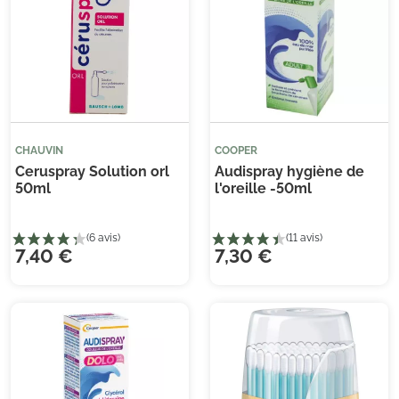
(2 
CHAUVIN
COOPER
Ceruspray Solution orl
Audispray hygiène de
50ml
l'oreille -50ml
7,40 €
7,30 €