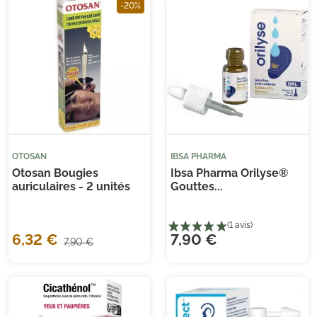
-20%
(1 
Je consens également à recevoir les offres
promotionnelles.
Consultez notre politique de
confidentialité.
OTOSAN
IBSA PHARMA
Otosan Bougies
Ibsa Pharma Orilyse®
auriculaires - 2 unités
Gouttes...
6,32 €
7,90 €
7,90 €