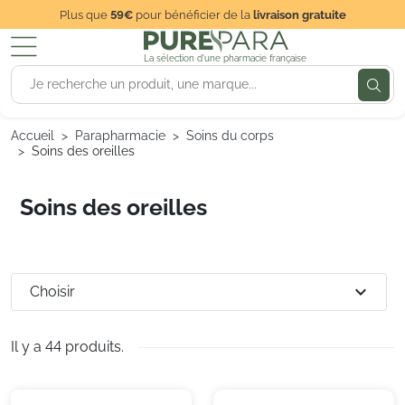
Plus que
59€
pour bénéficier de la
livraison gratuite
La sélection d'une pharmacie française
Accueil
Parapharmacie
Soins du corps
Soins des oreilles
Soins des oreilles
expand_more
Choisir
Il y a 44 produits.