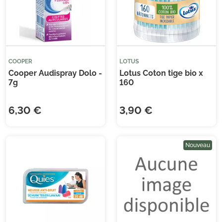
COOPER
LOTUS
Cooper Audispray Dolo -
Lotus Coton tige bio x
7g
160
(6 avis)
(11
6,30 €
3,90 €
Nouveau