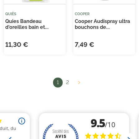
QUIÈS
COOPER
Quies Bandeau
Cooper Audispray ultra
d'oreilles bain et...
bouchons de...
11,30 €
7,49 €
1
2

(1 