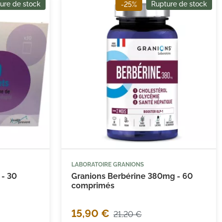
ure de stock
Rupture de stock
-25%
LABORATOIRE GRANIONS
 - 30
Granions Berbérine 380mg - 60
comprimés
15,90 €
21,20 €