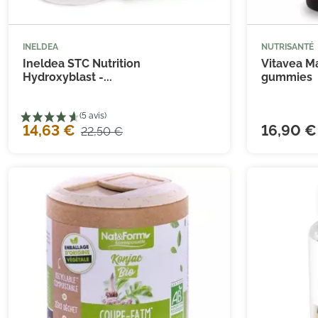
INELDEA
NUTRISANTÉ



Ajouter au panier
Ineldea STC Nutrition
Vitavea M
Hydroxyblast -...
gummies
14,63 €
16,90 €
22,50 €