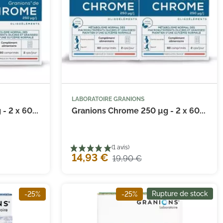
LABORATOIRE GRANIONS


 au panier
Ajouter au panier
 2 x 60...
Granions Chrome 250 µg - 2 x 60...
14,93 €
19,90 €
Rupture de stock
-25%
-25%