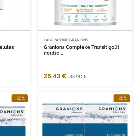
LABORATOIRE GRANIONS


 au panier
Ajouter au panier
gélules
Granions Complexe Transit goût
neutre...
(2 avis)
25,43 €
33,90 €
-25%
-25%