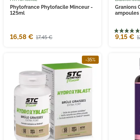



Ajouter au panier
Phytofrance Phytofacile Minceur -
Granions 
125ml
ampoules
16,58 €
9,15 €
17,45 €
1
-35%