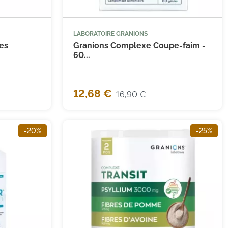
LABORATOIRE GRANIONS


 au panier
Ajouter au panier
es
Granions Complexe Coupe-faim -
60...
12,68 €
16,90 €
-20%
-25%