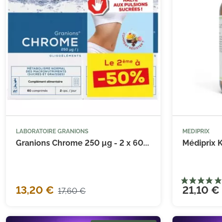
(1 avis)
LABORATOIRE GRANIONS
MEDIPRIX



Ajouter au panier
Granions Chrome 250 µg - 2 x 60...
Médiprix K
13,20 €
21,10 €
17,60 €