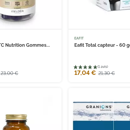
EAFIT



Ajouter au panier
Ajouter
TC Nutrition Gommes...
Eafit Total capteur - 60 
17,04 €
23,00 €
21,30 €