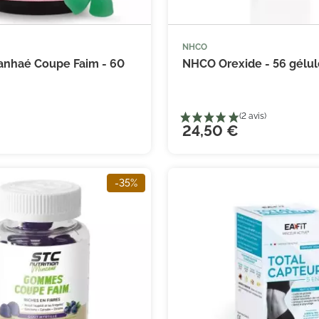
NHCO



Ajouter au panier
Ajouter
anhaé Coupe Faim - 60
NHCO Orexide - 56 gélul
24,50 €
-35%