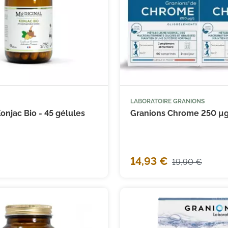
LABORATOIRE GRANIONS



Ajouter au panier
Ajouter
onjac Bio - 45 gélules
Granions Chrome 250 µg -
14,93 €
19,90 €