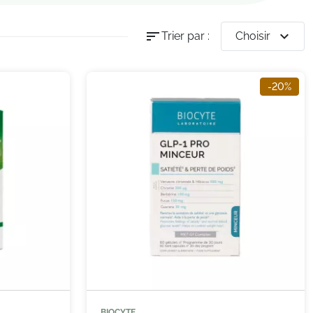
sort
expand_more
Trier par :
Choisir
-20%
BIOCYTE