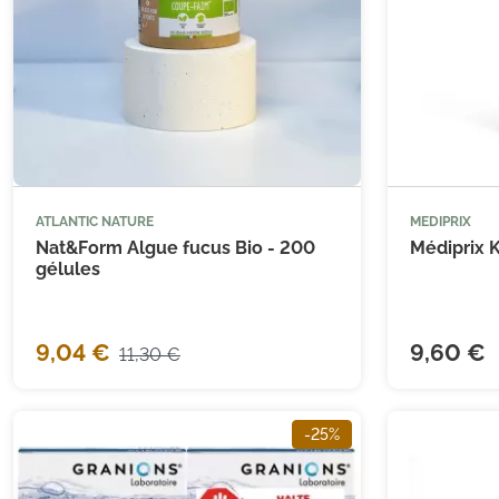
ATLANTIC NATURE
MEDIPRIX



Ajouter au panier
Nat&Form Algue fucus Bio - 200
Médiprix K
gélules
9,04 €
9,60 €
11,30 €
-25%