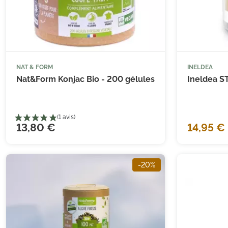
NAT & FORM
INELDEA



Ajouter au panier
Nat&Form Konjac Bio - 200 gélules
Ineldea S
(5 avis)
13,80 €
14,95 €
-20%