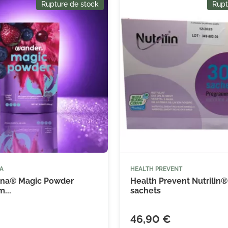
Rupture de stock
Rupt
A
HEALTH PREVENT
na® Magic Powder
Health Prevent Nutrilin®
...
sachets
46,90 €