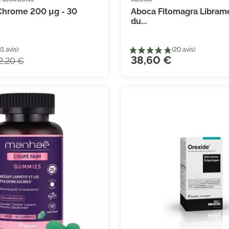



Ajouter au panier
Ajouter
Chrome 200 µg - 30
Aboca Fitomagra Libram
du...
38,60 €
2,20 €
(1 avis)