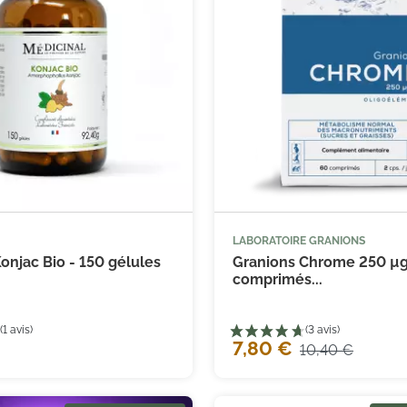
LABORATOIRE GRANIONS



Ajouter au panier
Ajouter
onjac Bio - 150 gélules
Granions Chrome 250 µg
comprimés...
7,80 €
10,40 €