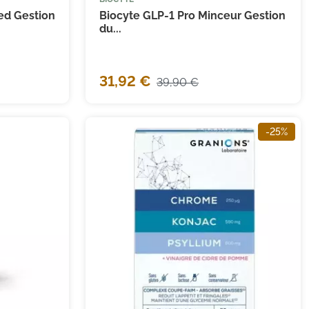


 au panier
Ajouter au panier
ed Gestion
Biocyte GLP-1 Pro Minceur Gestion
du...
31,92 €
39,90 €
-25%
(20 avis)