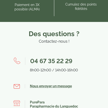
Cumulez des points
Paiement en 3X
fidélités
possible (ALMA)
Des questions ?
Contactez-nous !
04 67 35 22 29
8h00-12h00 / 14h00-16h00
Nous envoyer un message
(84
PurePara
Parapharmacie du Languedoc