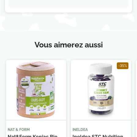
Vous aimerez aussi
-35%
NAT & FORM
INELDEA
Nat&Form Konjac Bio -
Ineldea STC Nutrition