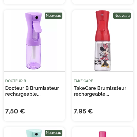
Nouveau
Nouveau
Je consens également à recevoir les offres
promotionnelles.
Consultez notre politique de
confidentialité.
DOCTEUR B
TAKE CARE
Docteur B Brumisateur
TakeCare Brumisateur
rechargeable...
rechargeable...
7,50 €
7,95 €
Nouveau