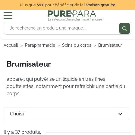
Plus que
59€
pour bénéficier de la
livraison gratuite
La sélection d'une pharmacie française
Accueil
Parapharmacie
Soins du corps
Brumisateur
Brumisateur
appareil qui pulvérise un liquide en très fines
gouttelettes, notamment pour rafraîchir une partie du
corps.
expand_more
Choisir
Il y a 37 produits.