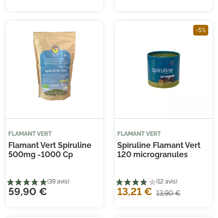
-5%
(3 avis)
(4
FLAMANT VERT
FLAMANT VERT
Flamant Vert Spiruline
Spiruline Flamant Vert
500mg -1000 Cp
120 microgranules
59,90 €
13,21 €
13,90 €