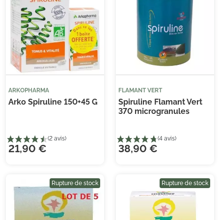
ARKOPHARMA
FLAMANT VERT
Arko Spiruline 150+45 G
Spiruline Flamant Vert
370 microgranules
21,90 €
38,90 €
Rupture de stock
Rupture de stock
(10 avis)
(6 