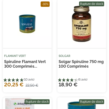
Rupture de stock
-10%
FLAMANT VERT
SOLGAR
Spiruline Flamant Vert
Solgar Spiruline 750 mg
300 Comprimés...
100 Comprimés
20,25 €
18,90 €
(39 avis)
(12
22,50 €
Rupture de stock
Rupture de stock