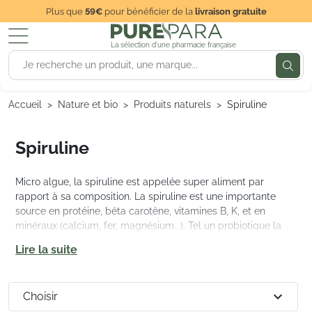
Plus que
59€
pour bénéficier de la
livraison gratuite
La sélection d'une pharmacie française
Accueil
Nature et bio
Produits naturels
Spiruline
Spiruline
Micro algue, la spiruline est appelée super aliment par
rapport à sa composition. La spiruline est une importante
source en protéine, béta carotène, vitamines B, K, et en
minéraux (calcium, fer, magnésium...). Tel un probiotique la
spiruline a des effets bénéfiques sur le microbiote car elle
Lire la suite
apporte de la diversité dans le tube digestif.
expand_more
Choisir