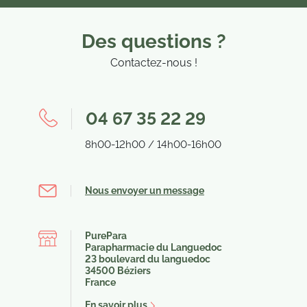
Des questions ?
Contactez-nous !
(11
04 67 35 22 29
8h00-12h00 / 14h00-16h00
Nous envoyer un message
PurePara
Parapharmacie du Languedoc
23 boulevard du languedoc
34500 Béziers
France
En savoir plus