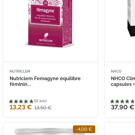
NUTRICLEM
NHCO



Ajouter au panier
Nutriclem Femagyne équilibre
NHCO Cli
féminin...
capsules +.
13,23 €
37,90 €
13,50 €
-4,00 €