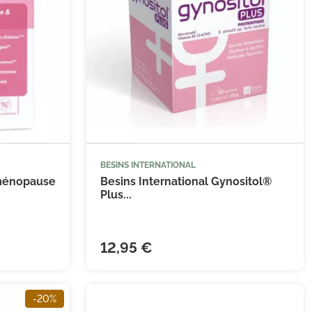
BESINS INTERNATIONAL


 au panier
Ajouter au panier
ménopause
Besins International Gynositol®
Plus...
12,95 €
-20%