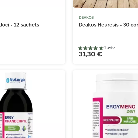
DEAKOS



Ajouter au panier
Ajouter
oci - 12 sachets
Deakos Heuresis - 30 c
31,30 €