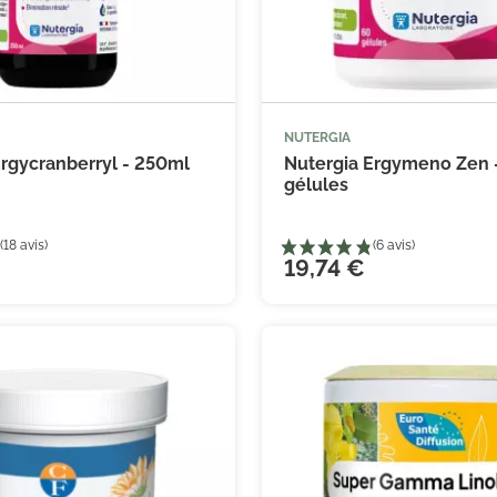
NUTERGIA



Ajouter au panier
Ajouter
Ergycranberryl - 250ml
Nutergia Ergymeno Zen 
gélules
19,74 €