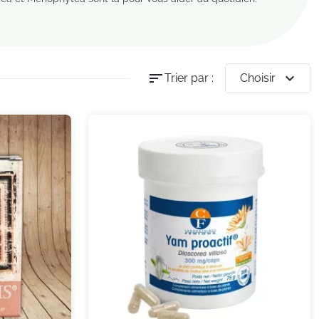
sort
expand_more
Trier par :
Choisir