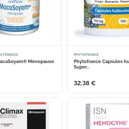
S FENIOUX
PHYTOFRANCE



Ajouter au panier
Ajouter
MacaSoyam® Ménopause
Phytofrance Capsules hu
Super...
32,38 €
(18 avis)