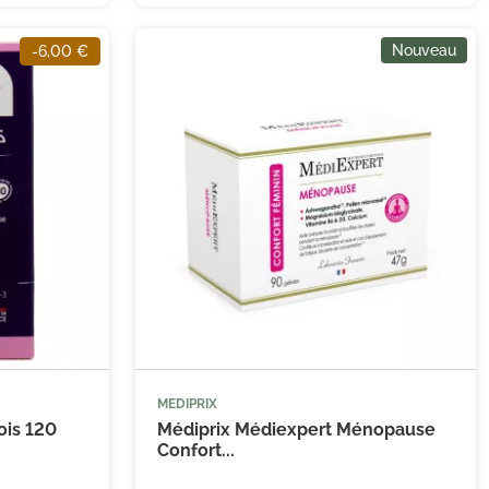
Nouveau
-6,00 €
MEDIPRIX


 au panier
Ajouter au panier
is 120
Médiprix Médiexpert Ménopause
Confort...