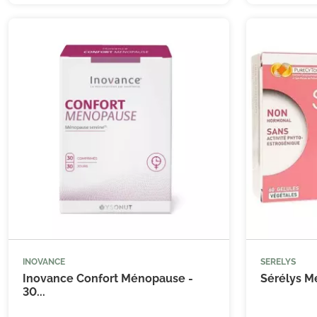
(12 avis)
INOVANCE
SERELYS



Ajouter au panier
Inovance Confort Ménopause -
Sérélys M
30...