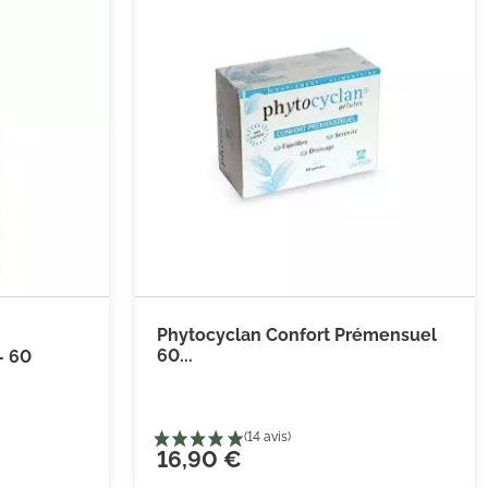
Phytocyclan Confort Prémensuel


 au panier
Ajouter au panier
60...
- 60
16,90 €