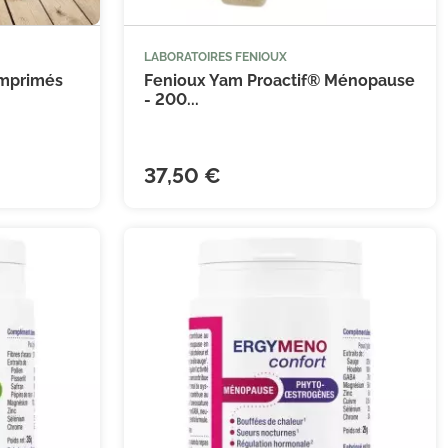
LABORATOIRES FENIOUX


 au panier
Ajouter au panier
omprimés
Fenioux Yam Proactif® Ménopause
- 200...
37,50 €