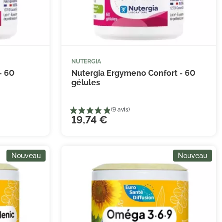
(1 avis)
NUTERGIA


 au panier
Ajouter au panier
- 60
Nutergia Ergymeno Confort - 60
gélules
19,74 €
Nouveau
Nouveau