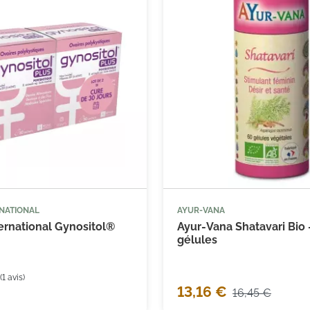
RNATIONAL
AYUR-VANA



Ajouter au panier
Ajouter
ernational Gynositol®
Ayur-Vana Shatavari Bio 
gélules
13,16 €
16,45 €