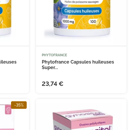
PHYTOFRANCE


 au panier
Ajouter au panier
ileuses
Phytofrance Capsules huileuses
Super...
23,74 €
(6 avis)
-35%