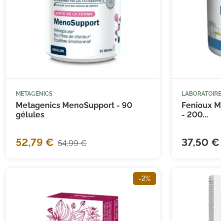
METAGENICS
LABORATOIRE



Ajouter au panier
Metagenics MenoSupport - 90
Fenioux 
gélules
- 200...
52,79 €
37,50 €
54,99 €
(6 avis)
-2%