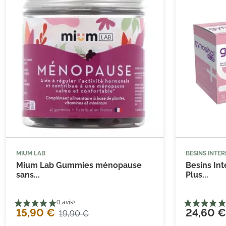
MIUM LAB
BESINS INTE



Ajouter au panier
Mium Lab Gummies ménopause
Besins Int
sans...
Plus...
15,90 €
24,60 €
19,90 €