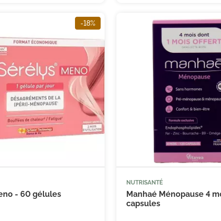
-18%
(18 avis)
NUTRISANTÉ



Ajouter au panier
Ajouter
eno - 60 gélules
Manhaé Ménopause 4 mo
capsules