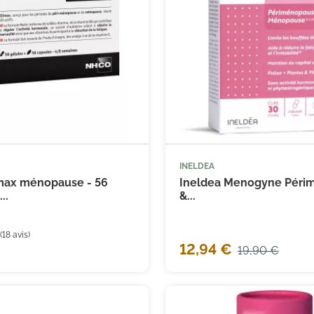
INELDEA



Ajouter au panier
Ajouter
max ménopause - 56
Ineldea Menogyne Péri
..
&...
12,94 €
19,90 €