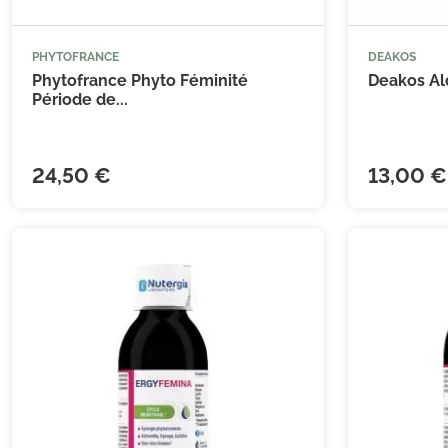
PHYTOFRANCE
DEAKOS



Ajouter au panier
Phytofrance Phyto Féminité
Deakos Ald
Période de...
24,50 €
13,00 €