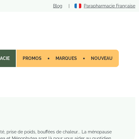
Blog
|
Parapharmacie Française
ACIE
PROMOS
MARQUES
NOUVEAU
ilité, prise de poids, bouffées de chaleur... La ménopause
mea et Ménophytea sont là pour vous aider au quotidien.