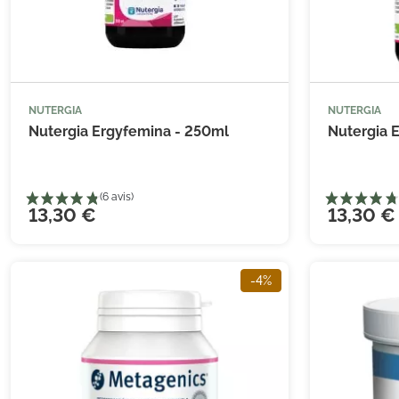
NUTERGIA
NUTERGIA



Ajouter au panier
Nutergia Ergyfemina - 250ml
Nutergia 
13,30 €
13,30 €
-4%