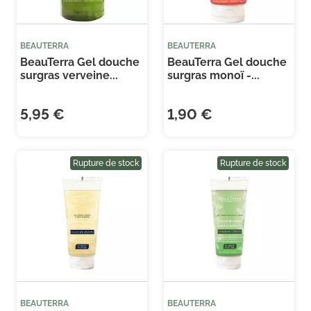
BEAUTERRA
BEAUTERRA
BeauTerra Gel douche
BeauTerra Gel douche
surgras verveine...
surgras monoï -...
5,95 €
1,90 €
Rupture de stock
Rupture de stock
BEAUTERRA
BEAUTERRA
(1 avis)
(2 