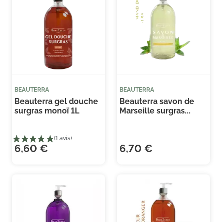
BEAUTERRA
BEAUTERRA
Beauterra gel douche
Beauterra savon de
surgras monoï 1L
Marseille surgras...
6,60 €
6,70 €
(1 avis)
(1 