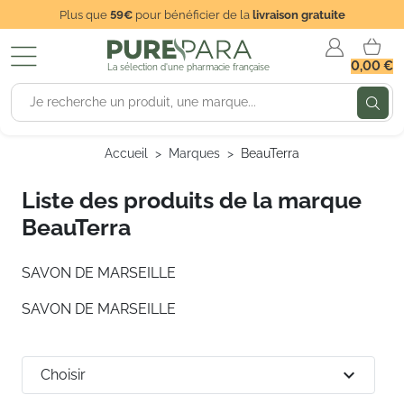
Plus que
59€
pour bénéficier de la
livraison gratuite
0,00 €
La sélection d'une pharmacie française
Accueil
Marques
BeauTerra
Liste des produits de la marque
BeauTerra
SAVON DE MARSEILLE
SAVON DE MARSEILLE
expand_more
Choisir