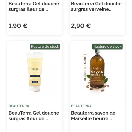
BeauTerra Gel douche
BeauTerra Gel douche
surgras fleur de...
surgras verveine...
1,90 €
2,90 €
Je consens également à recevoir les offres
promotionnelles.
Consultez notre politique de
confidentialité.
Rupture de stock
Rupture de stock
BEAUTERRA
BEAUTERRA
BeauTerra Gel douche
Beauterra savon de
surgras fleur de...
Marseille beurre...