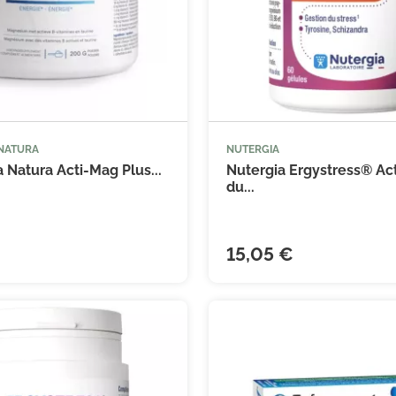
 NATURA
NUTERGIA



Ajouter au panier
Ajouter
 Natura Acti-Mag Plus...
Nutergia Ergystress® Act
du...
(21 avis)
15,05 €