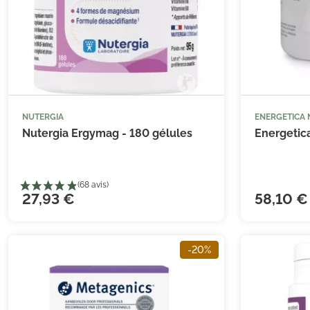
NUTERGIA
ENERGETICA



Ajouter au panier
Nutergia Ergymag - 180 gélules
Energetica
(11 avis)
27,93 €
58,10 €
-20%