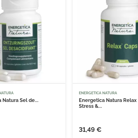
 NATURA
ENERGETICA NATURA



Ajouter au panier
Ajouter
 Natura Sel de...
Energetica Natura Relax
Stress &...
31,49 €