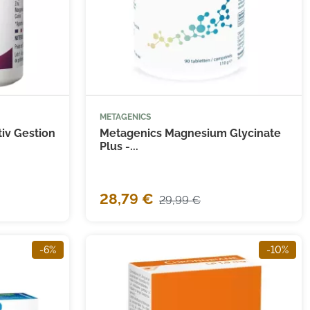
METAGENICS


 au panier
Ajouter au panier
iv Gestion
Metagenics Magnesium Glycinate
Plus -...
(119 avis)
28,79 €
29,99 €
-6%
-10%