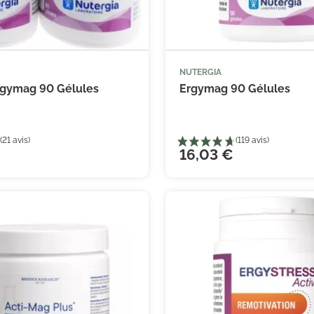
NUTERGIA



Ajouter au panier
Ajouter
Ergymag 90 Gélules
Ergymag 90 Gélules
16,03 €