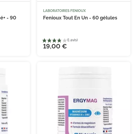
LABORATOIRES FENIOUX


 au panier
Ajouter au panier
é+ - 90
Fenioux Tout En Un - 60 gélules
19,00 €