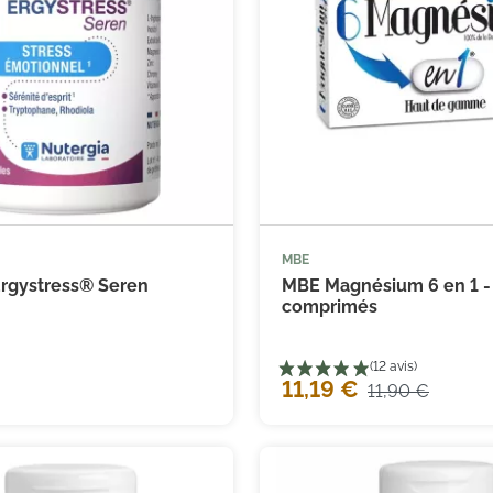
MBE



Ajouter au panier
Ajouter
Ergystress® Seren
MBE Magnésium 6 en 1 -
comprimés
11,19 €
11,90 €