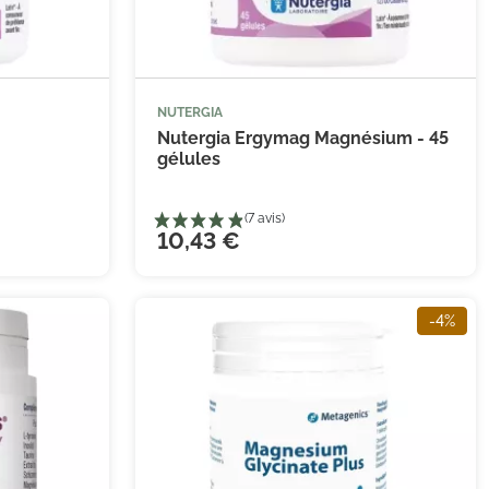
(2 avis)
NUTERGIA


 au panier
Ajouter au panier
Nutergia Ergymag Magnésium - 45
gélules
10,43 €
-4%