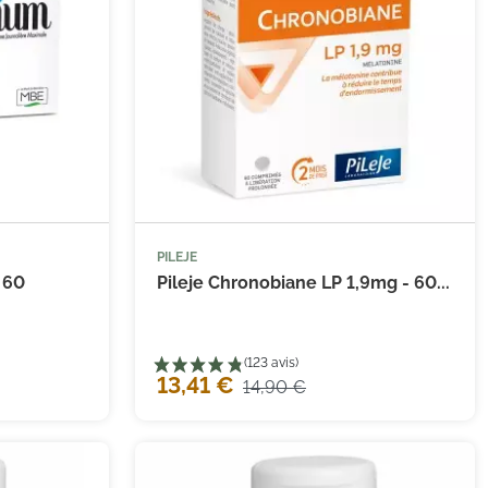
PILEJE


 au panier
Ajouter au panier
 60
Pileje Chronobiane LP 1,9mg - 60...
13,41 €
14,90 €