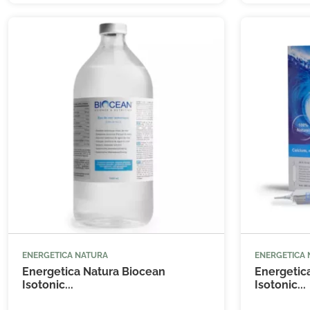
ENERGETICA NATURA
ENERGETICA



Ajouter au panier
Energetica Natura Biocean
Energetic
Isotonic...
Isotonic...