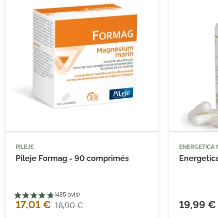
(68 avis)
PILEJE
ENERGETICA



Ajouter au panier
Pileje Formag - 90 comprimés
Energetica
17,01 €
19,99 €
18,90 €