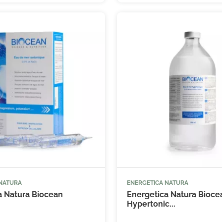
 NATURA
ENERGETICA NATURA



Ajouter au panier
Ajouter
a Natura Biocean
Energetica Natura Bioce
Hypertonic...