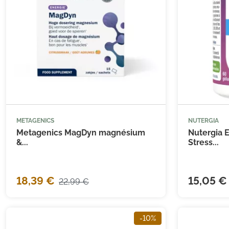
METAGENICS
NUTERGIA



Ajouter au panier
Metagenics MagDyn magnésium
Nutergia 
&...
Stress...
18,39 €
15,05 €
22,99 €
-10%