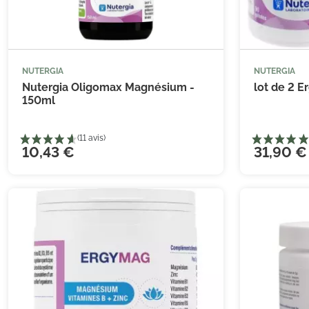
NUTERGIA
NUTERGIA



Ajouter au panier
Nutergia Oligomax Magnésium -
lot de 2 
150ml
10,43 €
31,90 €