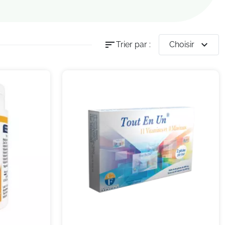
sort
expand_more
Trier par :
Choisir