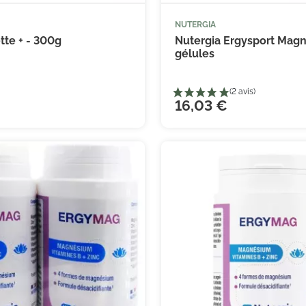
NUTERGIA



Ajouter au panier
Ajouter
tte + - 300g
Nutergia Ergysport Magn
gélules
16,03 €