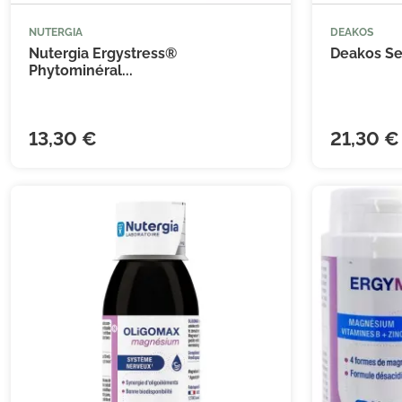
NUTERGIA
DEAKOS



Ajouter au panier
Nutergia Ergystress®
Deakos Se
Phytominéral...
13,30 €
21,30 €