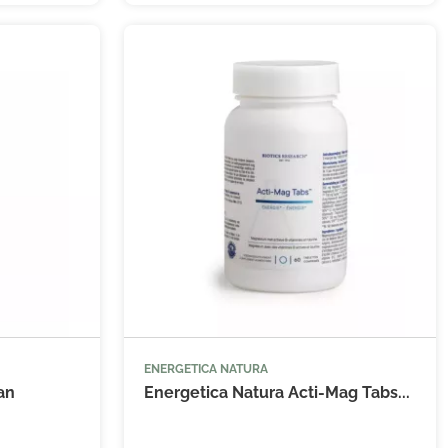
(12 avis)
ENERGETICA NATURA


 au panier
Ajouter au panier
an
Energetica Natura Acti-Mag Tabs...