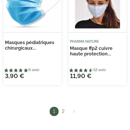
PHARMA NATURE
Masques pédiatriques
chirurgicaux...
Masque ffp2 cuivre
haute protection...
3,90 €
11,90 €
(4 avis)
(1 
1
2
