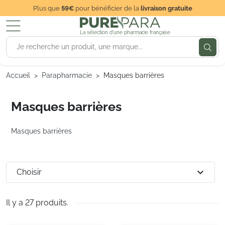
Plus que
59€
pour bénéficier de la
livraison gratuite
La sélection d'une pharmacie française
Accueil
Parapharmacie
Masques barrières
Masques barrières
Masques barrières
expand_more
Choisir
Il y a 27 produits.