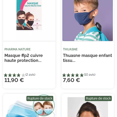
PHARMA NATURE
THUASNE
Masque ffp2 cuivre
Thuasne masque enfant
haute protection...
tissu...
(1 avis)
(2 
11,90 €
7,60 €
Rupture de stock
Rupture de stock