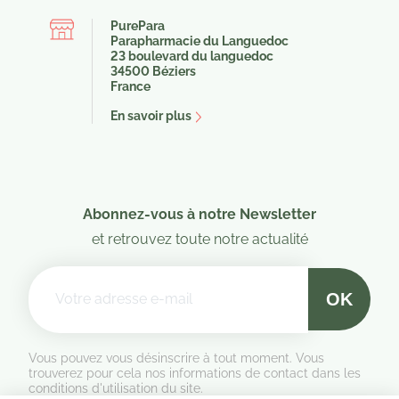
PurePara
Parapharmacie du Languedoc
23 boulevard du languedoc
34500 Béziers
(2 avis)
(10
France
En savoir plus
Abonnez-vous à notre Newsletter
et retrouvez toute notre actualité
Vous pouvez vous désinscrire à tout moment. Vous
trouverez pour cela nos informations de contact dans les
conditions d'utilisation du site.