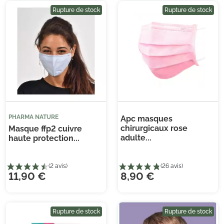
Rupture de stock
Rupture de stock
(1 avis)
PHARMA NATURE
Apc masques
chirurgicaux rose
Masque ffp2 cuivre
adulte...
haute protection...
11,90 €
8,90 €
Rupture de stock
Rupture de stock