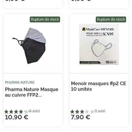
Rupture de stock
Rupture de stock
Je consens également à recevoir les offres
promotionnelles.
Consultez notre politique de
confidentialité.
PHARMA NATURE
Menoir masques ffp2 CE
10 unités
Pharma Nature Masque
au cuivre FFP2...
10,90 €
7,90 €