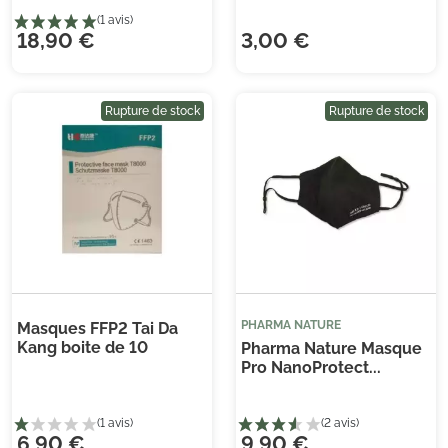
(1 
18,90 €
3,00 €
Rupture de stock
Rupture de stock
PHARMA NATURE
Masques FFP2 Tai Da
Kang boite de 10
Pharma Nature Masque
Pro NanoProtect...
6,90 €
9,90 €