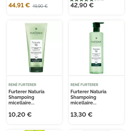
44,91 €
42,90 €
49,90 €
RENÉ FURTERER
RENÉ FURTERER
Furterer Naturia
Furterer Naturia
Shampoing
Shampoing
micellaire...
micellaire...
10,20 €
13,30 €
(1 