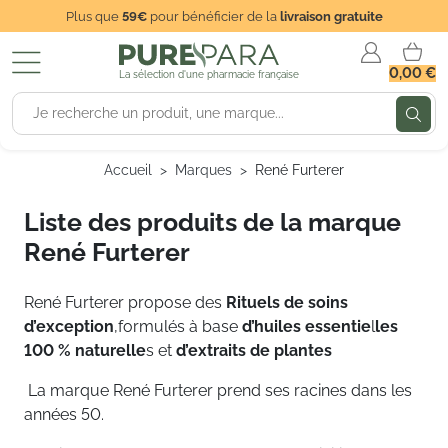
Plus que
59€
pour bénéficier de la
livraison gratuite
0,00 €
La sélection d'une pharmacie française
Accueil
Marques
René Furterer
Liste des produits de la marque
René Furterer
René Furterer propose des
Rituels de soins
d’exception
,formulés à base
d’huiles essentie
l
les
100 % naturelle
s et
d’extraits de plantes
La marque René Furterer prend ses racines dans les
années 50.