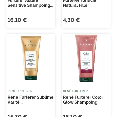
Furterer Astera
Furterer Tonucia
Sensitive Shampoing...
Natural Filler...
16,10 €
4,30 €
Je consens également à recevoir les offres
promotionnelles.
Consultez notre politique de
confidentialité.
(1 avis)
(2 
RENÉ FURTERER
RENÉ FURTERER
René Furterer Sublime
René Furterer Color
Karité...
Glow Shampoing...
15,70 €
16,10 €