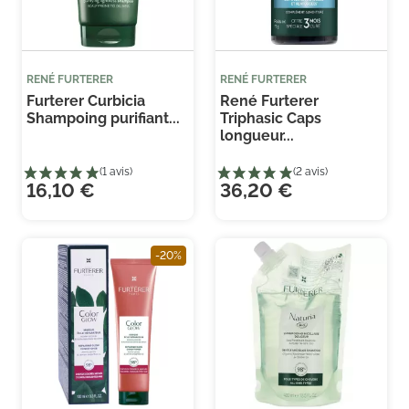
RENÉ FURTERER
RENÉ FURTERER
Furterer Curbicia
René Furterer
(1 avis)
(1 
Shampoing purifiant...
Triphasic Caps
longueur...
16,10 €
36,20 €
-20%