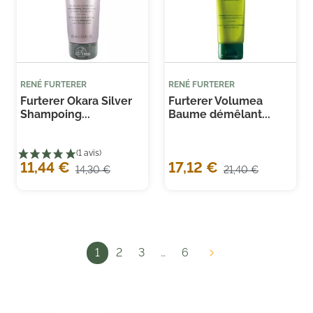
RENÉ FURTERER
RENÉ FURTERER
Furterer Okara Silver
Furterer Volumea
Shampoing...
Baume démêlant...
11,44 €
17,12 €
14,30 €
21,40 €
1
2
3
…
6
