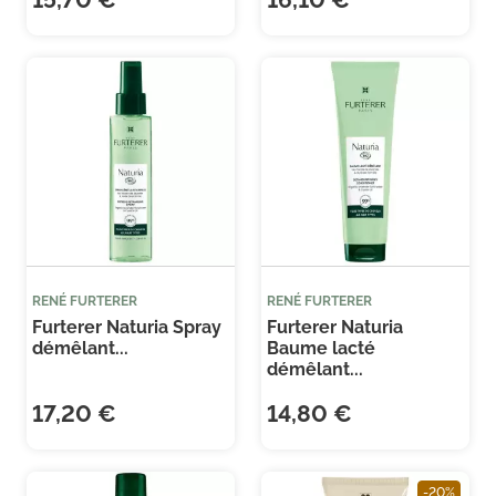
RENÉ FURTERER
RENÉ FURTERER
Furterer Naturia Spray
Furterer Naturia
démêlant...
Baume lacté
(1 
démêlant...
17,20 €
14,80 €
-20%