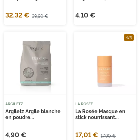
32,32 €
4,10 €
39,90 €
-5%
ARGILETZ
LA ROSÉE
Argiletz Argile blanche
La Rosée Masque en
en poudre...
stick nourrissant...
4,90 €
17,01 €
17,90 €