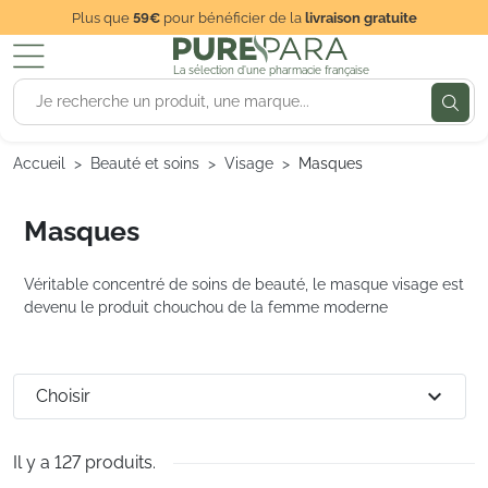
Plus que
59€
pour bénéficier de la
livraison gratuite
La sélection d'une pharmacie française
Accueil
Beauté et soins
Visage
Masques
Masques
Véritable concentré de soins de beauté, le masque visage est
devenu le produit chouchou de la femme moderne
expand_more
Choisir
Il y a 127 produits.