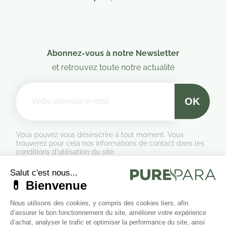
Abonnez-vous à notre Newsletter
et retrouvez toute notre actualité
Vous pouvez vous désinscrire à tout moment. Vous
trouverez pour cela nos informations de contact dans les
conditions d'utilisation du site.
Formulaire de rétractation
Marchand approuvé par la Société des Avis Garantis,
cliquez ici
pour vérifier
.
(1 