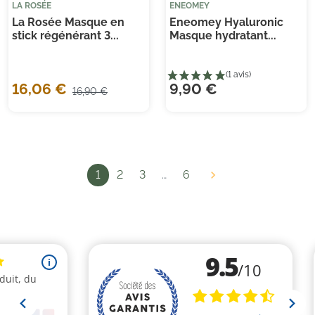
LA ROSÉE
ENEOMEY
La Rosée Masque en
Eneomey Hyaluronic
stick régénérant 3...
Masque hydratant...
16,06 €
9,90 €
16,90 €
1
2
3
…
6
