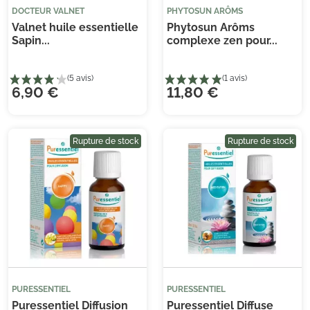
DOCTEUR VALNET
PHYTOSUN ARÔMS
Valnet huile essentielle
Phytosun Arôms
Sapin...
complexe zen pour...
6,90 €
11,80 €
Je consens également à recevoir les offres
promotionnelles.
Consultez notre politique de
Rupture de stock
Rupture de stock
confidentialité.
(19 avis)
(5 
PURESSENTIEL
PURESSENTIEL
Puressentiel Diffusion
Puressentiel Diffuse