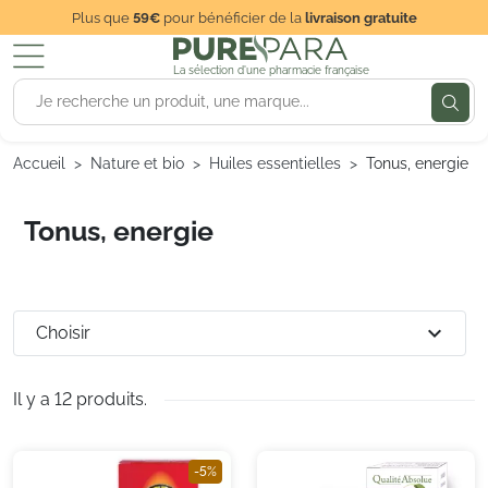
Plus que
59€
pour bénéficier de la
livraison gratuite
La sélection d'une pharmacie française
Accueil
Nature et bio
Huiles essentielles
Tonus, energie
Tonus, energie
expand_more
Choisir
Il y a 12 produits.
-5%