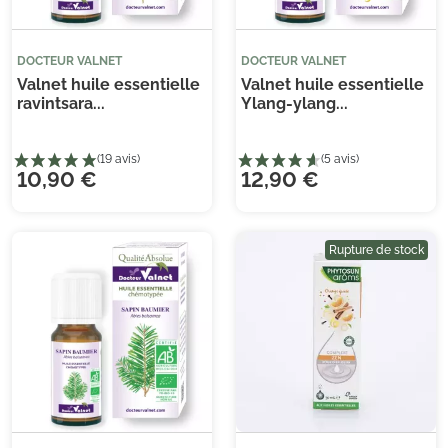
DOCTEUR VALNET
DOCTEUR VALNET
Valnet huile essentielle
Valnet huile essentielle
ravintsara...
Ylang-ylang...
10,90 €
12,90 €
Rupture de stock
(1 avis)
(1 