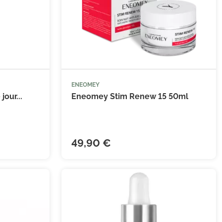
ENEOMEY


 au panier
Ajouter au panier
our...
Eneomey Stim Renew 15 50ml
49,90 €