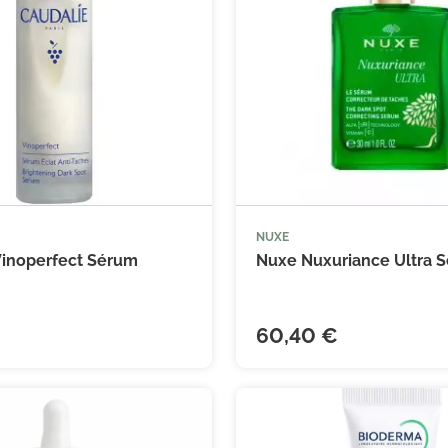
NUXE



Ajouter au panier
Ajouter
Vinoperfect Sérum
Nuxe Nuxuriance Ultra S
60,40 €