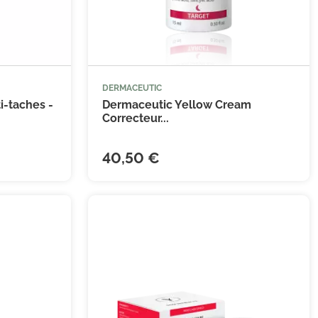
DERMACEUTIC


 au panier
Ajouter au panier
i-taches -
Dermaceutic Yellow Cream
Correcteur...
40,50 €