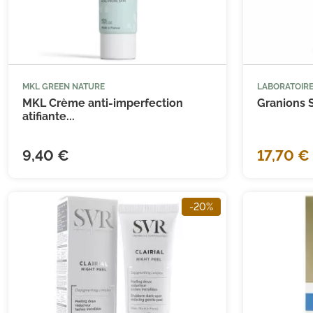
(2 avis)
MKL GREEN NATURE
LABORATOIR



Ajouter au panier
MKL Crème anti-imperfection
Granions S
atifiante...
9,40 €
17,70 €
-20%