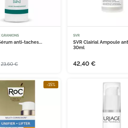
(14 avis)
E GRANIONS
SVR



Ajouter au panier
Ajouter
érum anti-taches...
SVR Clairial Ampoule ant
30ml
42,40 €
23,60 €
-15%