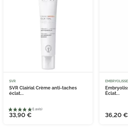
(1 avis)
SVR
EMBRYOLISSE



Ajouter au panier
SVR Clairial Crème anti-taches
Embryolis
éclat...
Éclat...
33,90 €
36,20 €