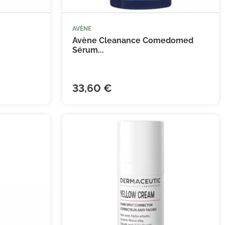
AVÈNE


 au panier
Ajouter au panier
Avène Cleanance Comedomed
Sérum...
33,60 €