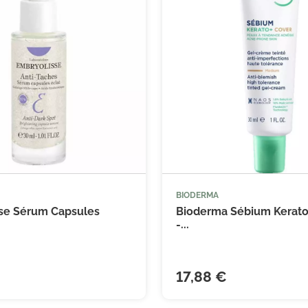
BIODERMA



Ajouter au panier
Ajouter
se Sérum Capsules
Bioderma Sébium Kerato
-...
17,88 €