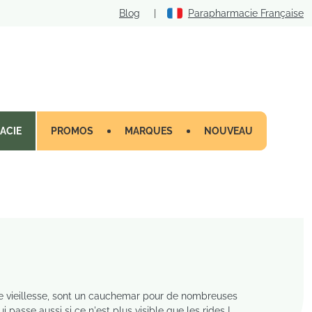
Blog
|
Parapharmacie Française
ACIE
PROMOS
MARQUES
NOUVEAU
e vieillesse, sont un cauchemar pour de nombreuses
asse aussi si ce n'est plus visible que les rides !