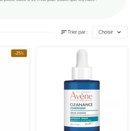
sort
expand_more
Trier par :
Choisir
-25%