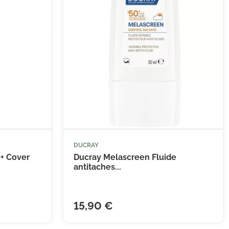
DUCRAY


 au panier
Ajouter au panier
+ Cover
Ducray Melascreen Fluide
antitaches...
15,90 €