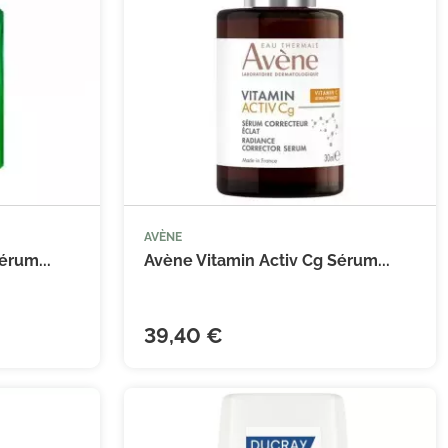
AVÈNE


 au panier
Ajouter au panier
érum...
Avène Vitamin Activ Cg Sérum...
39,40 €