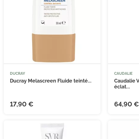
DUCRAY
CAUDALIE



Ajouter au panier
Ducray Melascreen Fluide teinté...
Caudalie 
éclat...
17,90 €
64,90 €