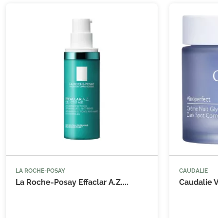
LA ROCHE-POSAY
CAUDALIE



Ajouter au panier
La Roche-Posay Effaclar A.Z....
Caudalie V