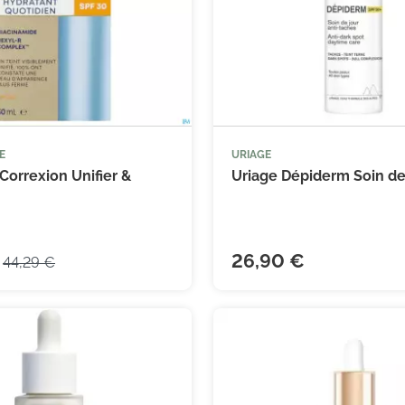
E
URIAGE



Ajouter au panier
Ajouter
Correxion Unifier &
Uriage Dépiderm Soin de j
26,90 €
44,29 €