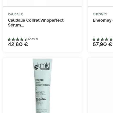
CAUDALIE
ENEOMEY



Ajouter au panier
Caudalie Coffret Vinoperfect
Eneomey d
Sérum...
42,80 €
57,90 €