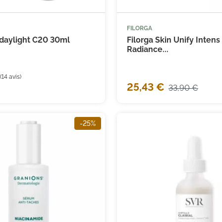
FILORGA



Ajouter au panier
Ajouter
aylight C20 30ml
Filorga Skin Unify Intens
Radiance...
25,43 €
33,90 €
-25%