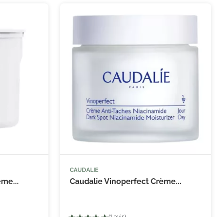
CAUDALIE


 au panier
Ajouter au panier
me...
Caudalie Vinoperfect Crème...