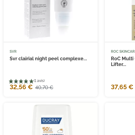
SVR
ROC SKINCAR



Ajouter au panier
Svr clairial night peel complexe...
RoC Multi 
Lifter...
32,56 €
37,65 €
40,70 €