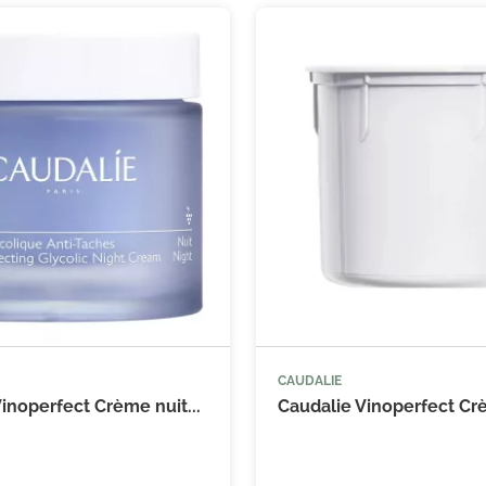
CAUDALIE



Ajouter au panier
Ajouter
inoperfect Crème nuit...
Caudalie Vinoperfect Crè