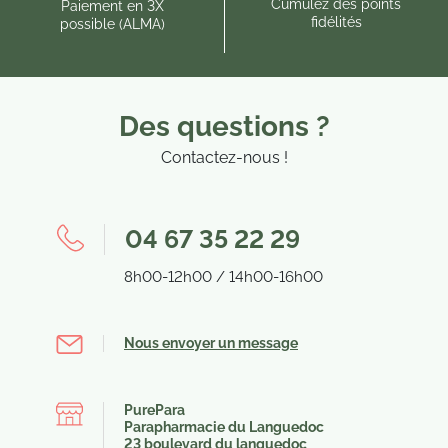
Cumulez des points
Paiement en 3X
fidélités
possible (ALMA)
Des questions ?
Contactez-nous !
04 67 35 22 29
8h00-12h00 / 14h00-16h00
Nous envoyer un message
PurePara
Parapharmacie du Languedoc
23 boulevard du languedoc