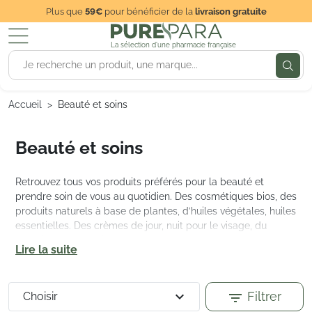
Plus que
59€
pour bénéficier de la
livraison gratuite
La sélection d'une pharmacie française
Accueil
Beauté et soins
Beauté et soins
Retrouvez tous vos produits préférés pour la beauté et
prendre soin de vous au quotidien. Des cosmétiques bios, des
produits naturels à base de plantes, d’huiles végétales, huiles
essentielles. Des crèmes de jour, nuit pour le visage, du
maquillage, des soins pour le corps, pour les hommes et
Lire la suite
femmes, des crèmes solaires et des coffrets. Nous avons
sélectionné pour votre routine beauté les marques Nuxe,
Filorga, Klorane, La Rosée, Weleda, Garancia, Bioderma,
expand_more
Filtrer
filter_list
Choisir
Avène, La Roche Posay, Uriage, Rosegold, Vichy, Sanoflore,