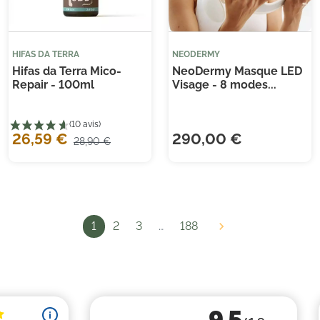
HIFAS DA TERRA
NEODERMY
Hifas da Terra Mico-
NeoDermy Masque LED
Repair - 100ml
Visage - 8 modes...
26,59 €
290,00 €
28,90 €
1
2
3
…
188
