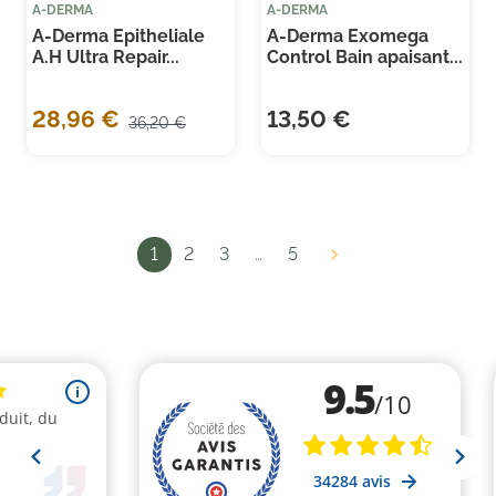
A-DERMA
A-DERMA
A-Derma Epitheliale
A-Derma Exomega
A.H Ultra Repair...
Control Bain apaisant...
28,96 €
13,50 €
36,20 €
1
2
3
…
5
