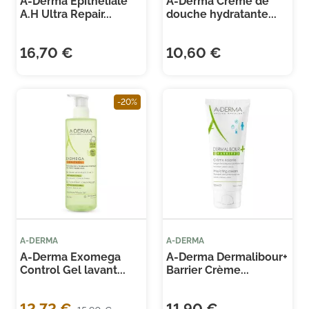
A-Derma Epitheliale
A-Derma Crème de
A.H Ultra Repair...
douche hydratante...
16,70 €
10,60 €
-20%
A-DERMA
A-DERMA
A-Derma Exomega
A-Derma Dermalibour+
Control Gel lavant...
Barrier Crème...
12,72 €
11,90 €