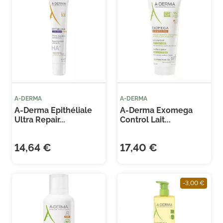
Je consens également à recevoir les offres
promotionnelles.
Consultez notre politique de
confidentialité.
A-DERMA
A-DERMA
A-Derma Epithéliale
A-Derma Exomega
Ultra Repair...
Control Lait...
14,64 €
17,40 €
-3,00 €