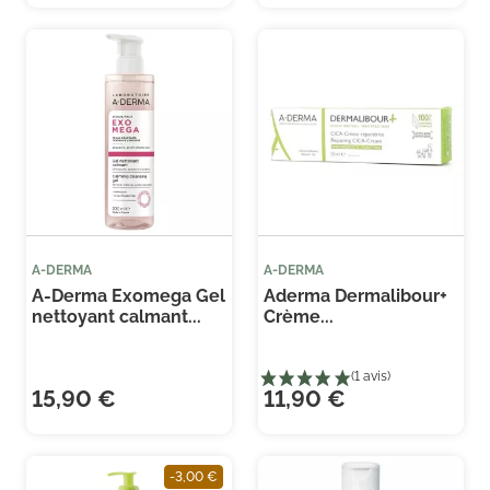
(7 
A-DERMA
A-DERMA
A-Derma Exomega Gel
Aderma Dermalibour+
nettoyant calmant...
Crème...
15,90 €
11,90 €
-3,00 €