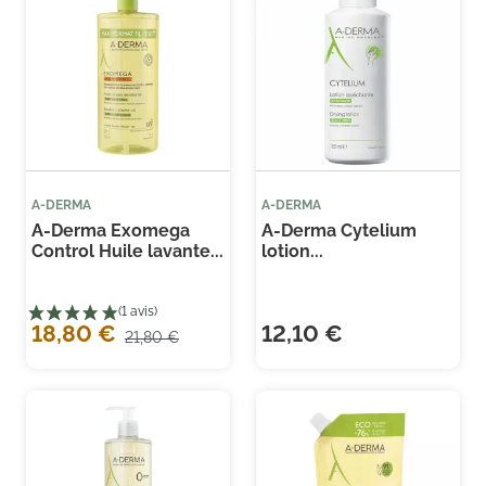
A-DERMA
A-DERMA
A-Derma Exomega
A-Derma Cytelium
Control Huile lavante...
lotion...
18,80 €
12,10 €
(1 
21,80 €