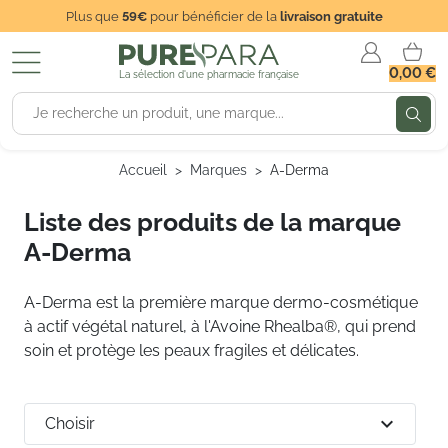
Plus que
59€
pour bénéficier de la
livraison gratuite
0,00 €
La sélection d'une pharmacie française
Accueil
Marques
A-Derma
Liste des produits de la marque
A-Derma
A-Derma
est la première marque dermo-cosmétique
à actif végétal naturel, à l'Avoine Rhealba®, qui prend
soin et protège les peaux fragiles et délicates.
expand_more
Choisir