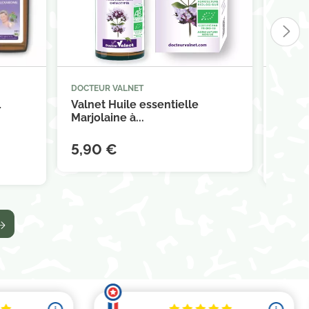
DOCTEUR VALNET
DOCTEU



panier
Ajouter au panier
L
Valnet Huile essentielle
Valne
Marjolaine à...
5,90 €
10,9