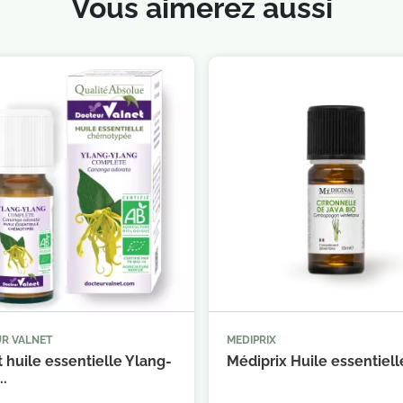
Vous aimerez aussi
R VALNET
MEDIPRIX



Ajouter au panier
Ajouter au 
 huile essentielle Ylang-
Médiprix Huile essentielle
..