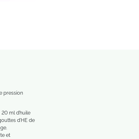
e pression
 20 ml d’huile
gouttes d’HE de
ge.
te et