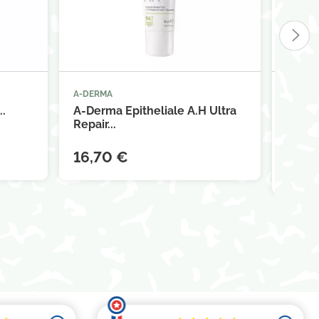
A-DERMA
A-DER



panier
Ajouter au panier
..
A-Derma Epitheliale A.H Ultra
A-Der
Repair...
Huile 
16,70 €
18,8