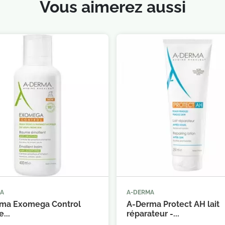
Vous aimerez aussi
MA
A-DERMA



Ajouter au panier
Ajouter au 
ma Exomega Control
A-Derma Protect AH lait
...
réparateur -...