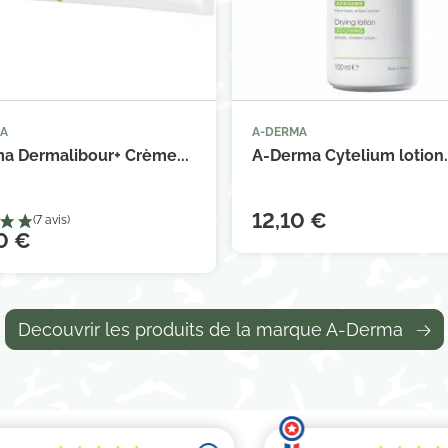
MA
A-DERMA



Ajouter au panier
Ajouter au 
a Dermalibour+ Crème...
A-Derma Cytelium lotion.
12,10 €
0 €
Decouvrir les produits de la marque A-Derma