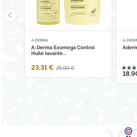
A-DERMA
A-DER



Ajouter au panier
A-Derma Exomega Control
Aderm
Huile lavante...
23,31 €
25,90 €
18,9