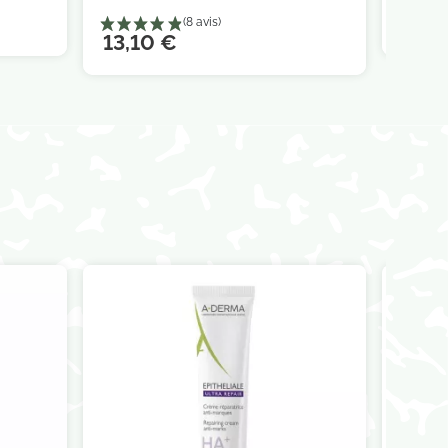
28,9
13,10 €