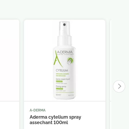
A-DERMA
A-DER



panier
Ajouter au panier
Aderma cytelium spray
A-Der
assechant 100ml
Repair