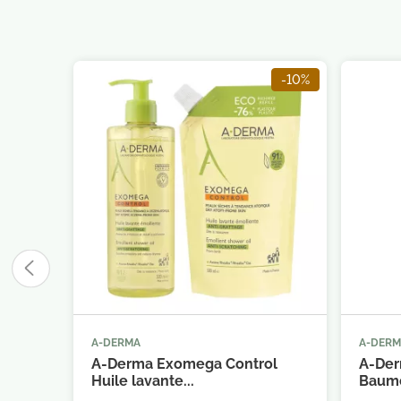
-10%
A-DERMA
A-DER



Ajouter au panier
A-Derma Exomega Control
A-Der
Huile lavante...
Baume