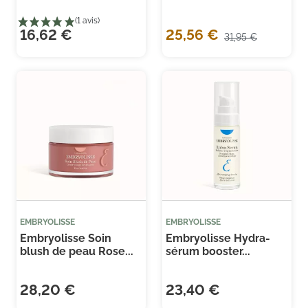
16,62 €
25,56 €
31,95 €
EMBRYOLISSE
EMBRYOLISSE
Embryolisse Soin
Embryolisse Hydra-
blush de peau Rose...
sérum booster...
(5 
28,20 €
23,40 €