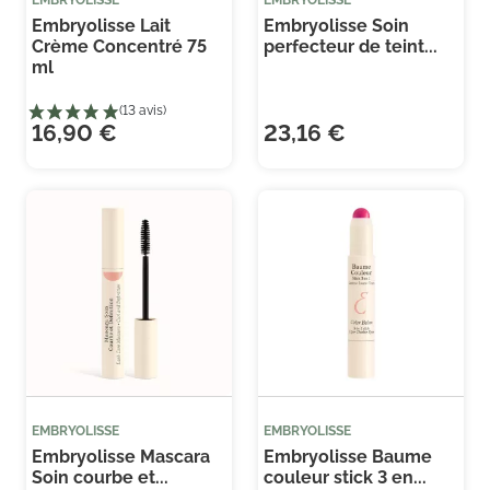
EMBRYOLISSE
EMBRYOLISSE
authentique et efficace, pour toutes celles qui veulent
Embryolisse Lait
Embryolisse Soin
Crème Concentré 75
perfecteur de teint...
confier leur peau à un expert reconnu de la santé et
ml
de la beauté.
16,90 €
23,16 €
EMBRYOLISSE
EMBRYOLISSE
Embryolisse Mascara
Embryolisse Baume
(13 avis)
Soin courbe et...
couleur stick 3 en...