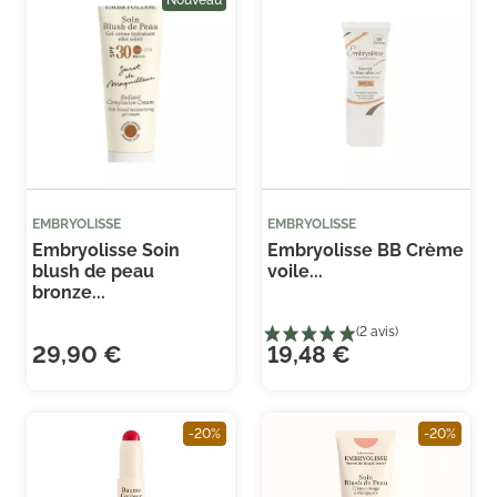
(3 avis)
(1 
EMBRYOLISSE
EMBRYOLISSE
Embryolisse Soin
Embryolisse BB Crème
blush de peau
voile...
bronze...
29,90 €
19,48 €
-20%
-20%