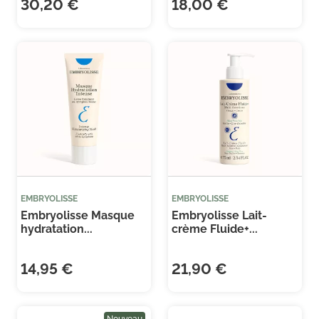
30,20 €
18,00 €
(1 
EMBRYOLISSE
EMBRYOLISSE
Embryolisse Masque
Embryolisse Lait-
hydratation...
crème Fluide+...
14,95 €
21,90 €
Nouveau