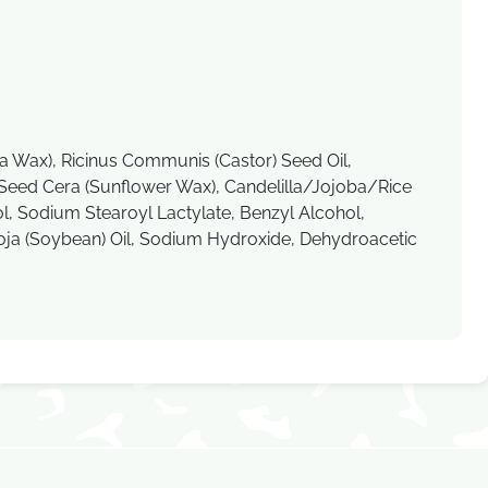
ba Wax), Ricinus Communis (Castor) Seed Oil,
s Seed Cera (Sunflower Wax), Candelilla/Jojoba/Rice
ol, Sodium Stearoyl Lactylate, Benzyl Alcohol,
Soja (Soybean) Oil, Sodium Hydroxide, Dehydroacetic