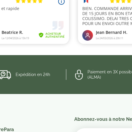
Paiement en 3X possib
Expédition en 24h
(ALMA)
Abonnez-vous à notre Ne
rePara