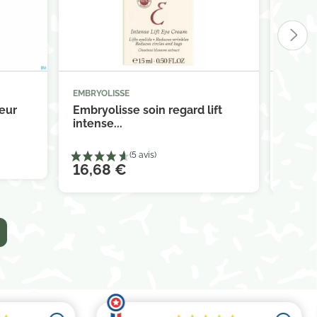
EMBRYOLISSE
EMBRYO



panier
Ajouter au panier
eur
Embryolisse soin regard lift
Embry
intense...
Rétino
16,68 €
30,