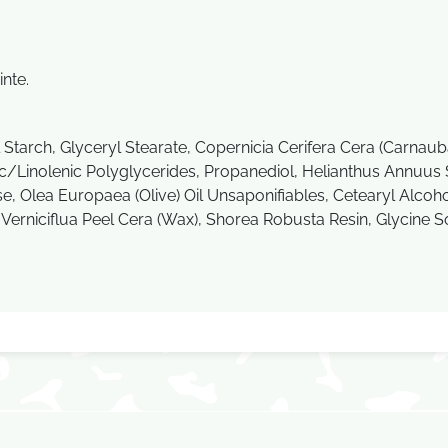
inte.
 Starch, Glyceryl Stearate, Copernicia Cerifera Cera (Carnau
eic/Linolenic Polyglycerides, Propanediol, Helianthus Annuu
se, Olea Europaea (Olive) Oil Unsaponifiables, Cetearyl Alcoh
 Verniciflua Peel Cera (Wax), Shorea Robusta Resin, Glycine 