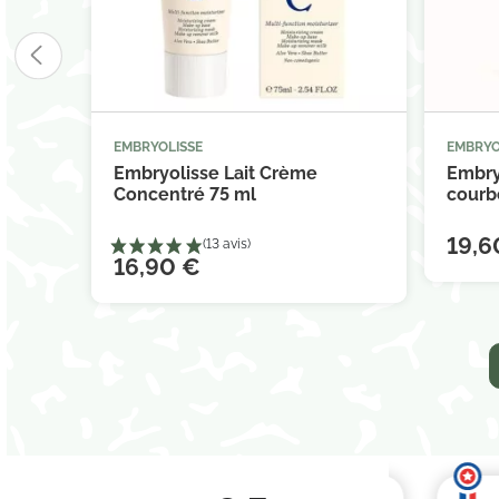
EMBRYOLISSE
EMBRYO



Ajouter au panier
Embryolisse Lait Crème
Embry
Concentré 75 ml
courbe
19,6
16,90 €
(1 avis)