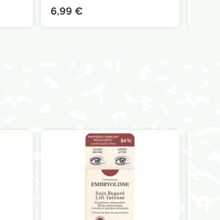
6,99 €
5,90