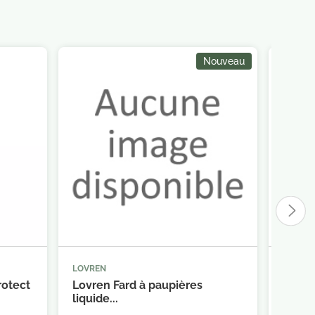
Nouveau
LOVREN
TROUSS



panier
Ajouter au panier
rotect
Lovren Fard à paupières
Trous
liquide...
Eyes..