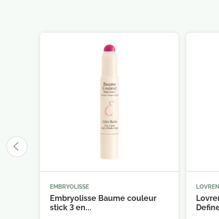
EMBRYOLISSE
LOVRE



Ajouter au panier
Embryolisse Baume couleur
Lovre
stick 3 en...
Define