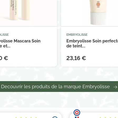
LISSE
EMBRYOLISSE



Ajouter au panier
Ajouter au 
olisse Mascara Soin
Embryolisse Soin perfect
 et...
de teint...
0 €
23,16 €
Decouvrir les produits de la marque Embryolisse