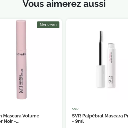
Vous aimerez aussi
Nouveau
N
SVR



Ajouter au panier
Ajouter au 
n Mascara Volume
SVR Palpébral Mascara P
r Noir -...
- 9ml