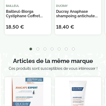
BAILLEUL
DUCRAY
Bailleul-Biorga
Ducray Anaphase
Cystiphane Coffret...
shampoing antichute...
Je consens également à recevoir les offres
promotionnelles.
Consultez notre politique de
18,50 €
18,40 €
confidentialité.
Articles de la même marque
Ces produits sont susceptibles de vous intéresser !