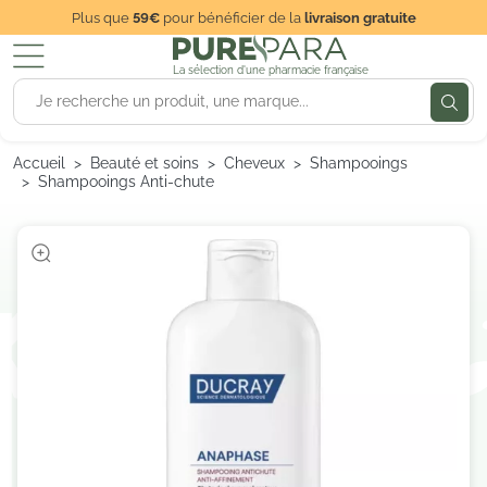
Plus que
59€
pour bénéficier de la
livraison gratuite
La sélection d'une pharmacie française
Accueil
Beauté et soins
Cheveux
Shampooings
Shampooings Anti-chute