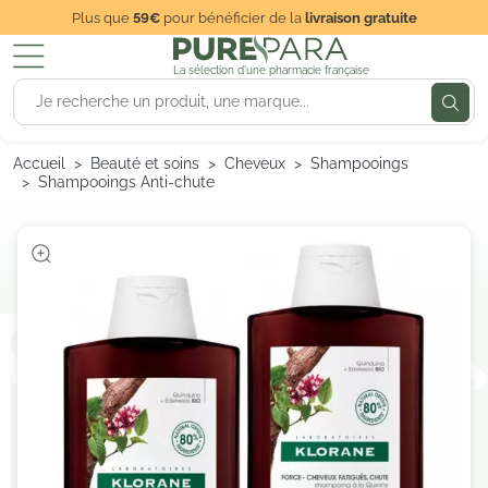
Plus que
59€
pour bénéficier de la
livraison gratuite
La sélection d'une pharmacie française
Accueil
Beauté et soins
Cheveux
Shampooings
Shampooings Anti-chute