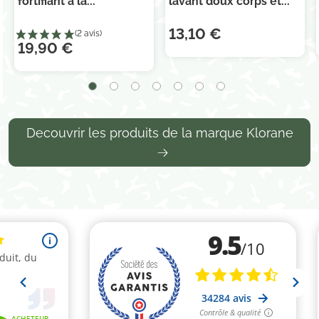
fortifiant à la...
lavant doux corps et...
13,10 €
19,90 €
Decouvrir les produits de la marque Klorane
(2 