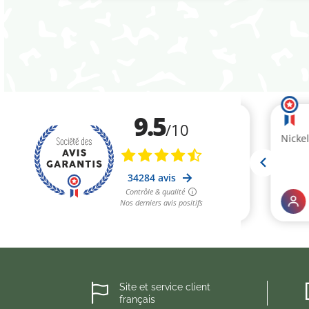
(1 avis)
Site et service client
français