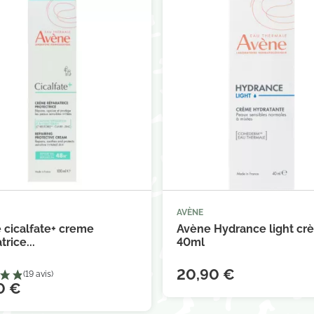
AVÈNE



Ajouter au panier
Ajouter au 
 cicalfate+ creme
Avène Hydrance light cr
trice...
40ml
20,90 €
0 €