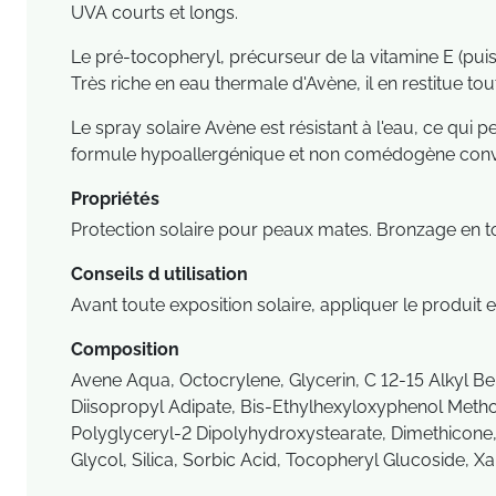
UVA courts et longs.
Le pré-tocopheryl, précurseur de la vitamine E (puis
Très riche en eau thermale d'Avène, il en restitue tout
Le spray solaire Avène est résistant à l'eau, ce qui
formule
hypoallergénique
et non comédogène convien
Propriétés
Protection solaire pour peaux mates. Bronzage en tout
Conseils d utilisation
Avant toute exposition solaire, appliquer le produi
Composition
Avene Aqua, Octocrylene, Glycerin, C 12-15 Alkyl B
Diisopropyl Adipate, Bis-Ethylhexyloxyphenol Metho
Polyglyceryl-2 Dipolyhydroxystearate, Dimethicone,
Glycol, Silica, Sorbic Acid, Tocopheryl Glucoside, X