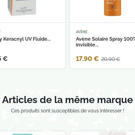
Y
AVÈNE



Ajouter au panier
Ajouter au 
 Keracnyl UV Fluide...
Avène Solaire Spray 100
invisible...
5 €
17,90 €
20,90 €
Articles de la même marque
Ces produits sont susceptibles de vous intéresser !