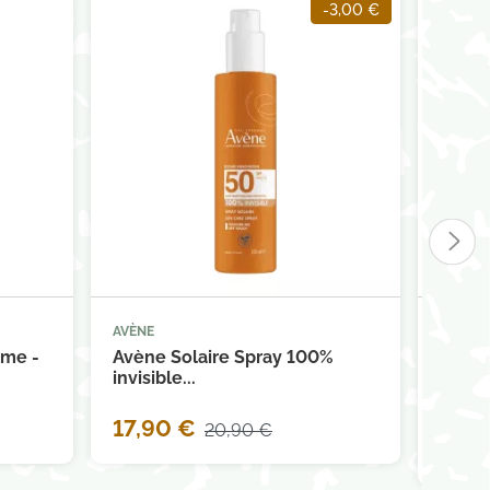
-3,00 €
AVÈNE
AVÈNE



panier
Ajouter au panier
ème -
Avène Solaire Spray 100%
Avène 
invisible...
répara
17,90 €
20,90 €
13,5