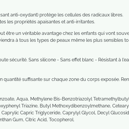
sant anti-oxydant) protège les cellules des radicaux libres.
es les propriétés apaisantes et anti-irritantes.
 peut être un véritable avantage chez les enfants qui vont sou
dra à tous les types de peaux même les plus sensibles tout 
e sécurité. Sans silicone - Sans effet blanc - Résistant à l'ea
t en quantité suffisante sur chaque zone du corps exposée. Re
enzoate, Aqua, Methylene Bis-Benzotriazolyl Tetramethylbutyl
xyphenyl Triazine, Butyl Methoxydibenzoylmethane, Cetearyl
 Caprylic Capric Triglyceride, Caprylyl Glycol, Decyl Glucos
anthan Gum, Citric Acid, Tocopherol.