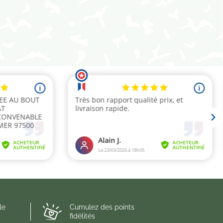
le
Cumulez des points
fidélités