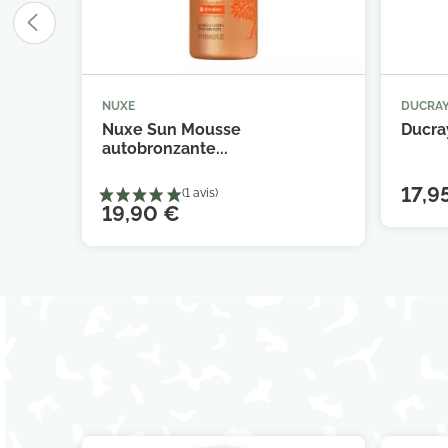
NUXE
DUCRA



Ajouter au panier
Nuxe Sun Mousse
Ducray
autobronzante...
17,9
19,90 €