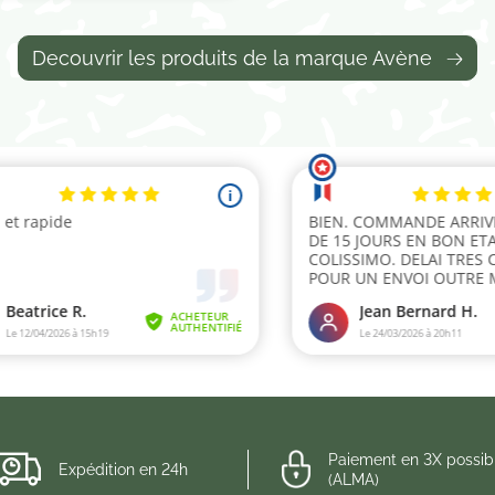
Decouvrir les produits de la marque Avène
Paiement en 3X possib
Expédition en 24h
(ALMA)