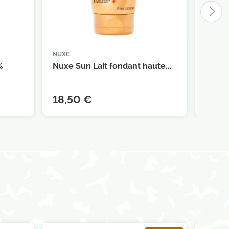
NUXE
SVR



panier
Ajouter au panier
%
Nuxe Sun Lait fondant haute...
SVR C
40ml
18,50 €
14,7