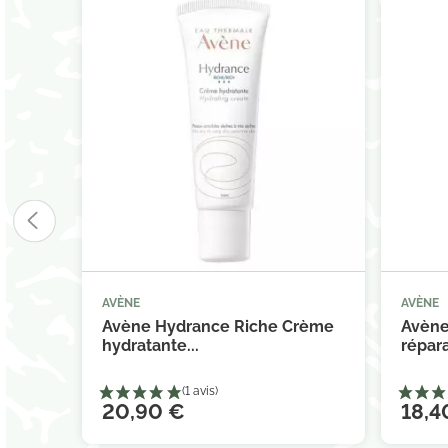
AVÈNE
AVÈNE



Ajouter au panier
Avène Hydrance Riche Crème
Avène
hydratante...
répara
20,90 €
18,4