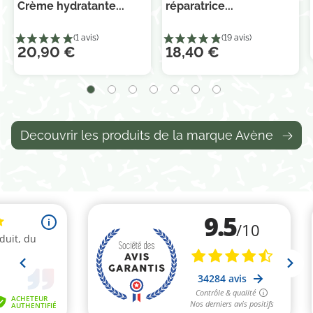
Crème hydratante...
réparatrice...
20,90 €
18,40 €
Decouvrir les produits de la marque Avène
(2 