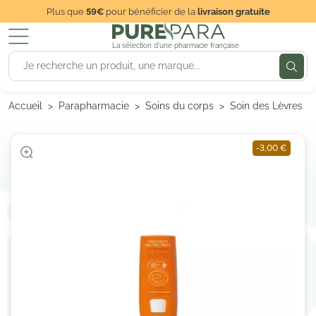
Plus que
59€
pour bénéficier de la
livraison gratuite
La sélection d'une pharmacie française
Accueil
Parapharmacie
Soins du corps
Soin des Lèvres
-3,00 €