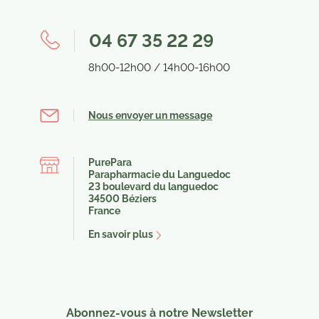
Validation de l’efficacité de nos produits au cours
promotionnelles.
Consultez notre politique de
confidentialité.
d’études scientifiques effectuées sous contrôle
04 67 35 22 29
médical.
8h00-12h00 / 14h00-16h00
Innovation
Nous envoyer un message
Mise au point de formules innovantes, exclusives et
complètes en collaboration avec des professionnels
PurePara
de la santé (médecins, pharmaciens, nutritionnistes…).
Parapharmacie du Languedoc
23 boulevard du languedoc
Choix de galéniques assurant une tolérance,
34500 Béziers
biodisponibilité et stabilité maximales.
France
En savoir plus
Abonnez-vous à notre Newsletter