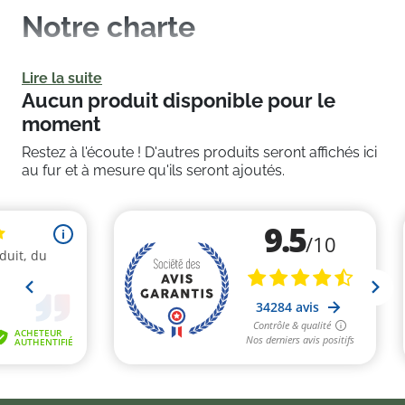
Notre charte
La charte Nutreov-
Lire la suite
Aucun produit disponible pour le
Physcience
moment
Tous les produits Nutreov Physcience respectent une
Restez à l'écoute ! D'autres produits seront affichés ici
au fur et à mesure qu'ils seront ajoutés.
charte éthique précise :
Naturalité
Utilisation d’ingrédients essentiellement d’origine
naturelle, garantis sans OGM.
Sélection d’extraits de plantes concentrés en
molécules actives et optimisation des actions par
association synergique entre les différents