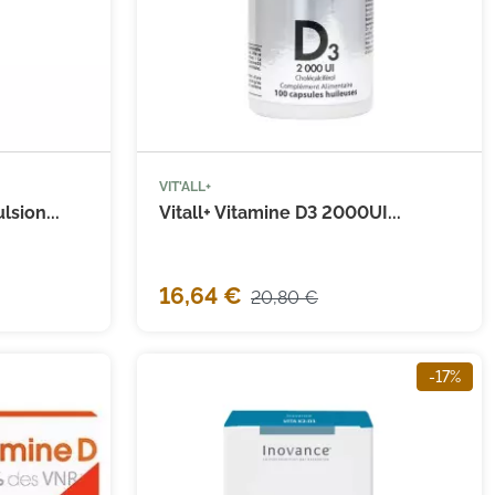
VIT'ALL+


 au panier
Ajouter au panier
sion...
Vitall+ Vitamine D3 2000UI...
16,64 €
(27 avis)
20,80 €
-17%