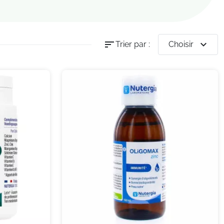
sort
expand_more
Trier par :
Choisir