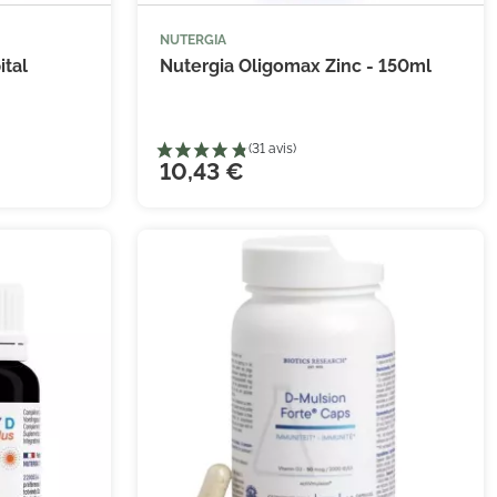
NUTERGIA


 au panier
Ajouter au panier
ital
Nutergia Oligomax Zinc - 150ml
10,43 €