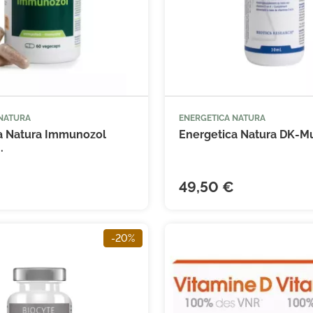
 NATURA
ENERGETICA NATURA



Ajouter au panier
Ajouter
a Natura Immunozol
Energetica Natura DK-Mul
.
49,50 €
(53 avis)
-20%