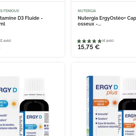
S FENIOUX
NUTERGIA



Ajouter au panier
Ajouter
tamine D3 Fluide -
Nutergia ErgyOstéo+ Cap
ml
osseux -...
€
15,75 €