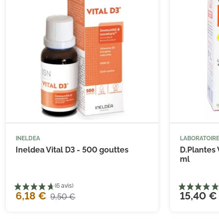
INELDEA
LABORATOIRE



Ajouter au panier
Ineldea Vital D3 - 500 gouttes
D.Plantes 
ml
6,18 €
15,40 €
9,50 €