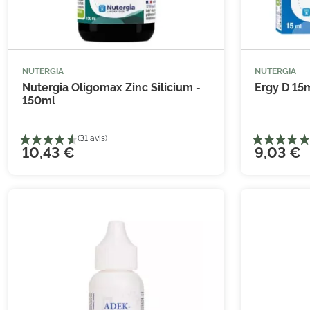
NUTERGIA
NUTERGIA



Ajouter au panier
Nutergia Oligomax Zinc Silicium -
Ergy D 15
150ml
10,43 €
9,03 €