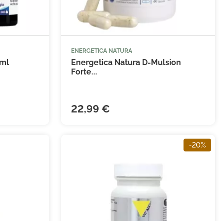
(4 avis)
ENERGETICA NATURA


 au panier
Ajouter au panier
5ml
Energetica Natura D-Mulsion
Forte...
22,99 €
-20%