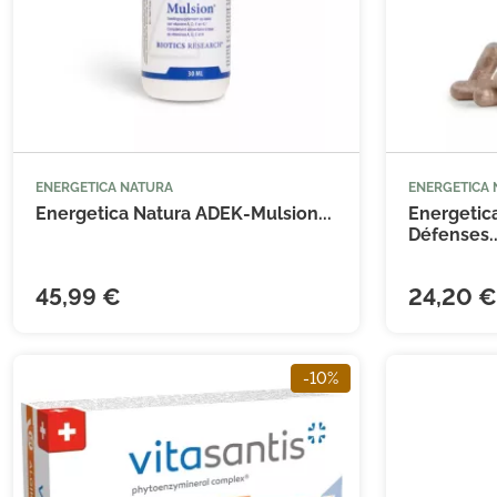
ENERGETICA NATURA
ENERGETICA



Ajouter au panier
Energetica Natura ADEK-Mulsion...
Energetic
Défenses..
45,99 €
24,20 €
(31 avis)
-10%