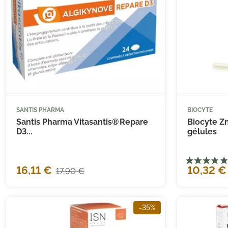
SANTIS PHARMA
BIOCYTE



Ajouter au panier
Santis Pharma Vitasantis® Repare
Biocyte Z
D3...
gélules
16,11 €
10,32 €
17,90 €
-35%