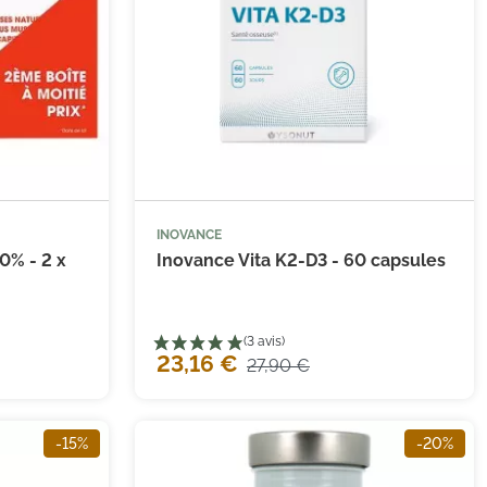
INOVANCE


 au panier
Ajouter au panier
0% - 2 x
Inovance Vita K2-D3 - 60 capsules
23,16 €
27,90 €
-15%
-20%