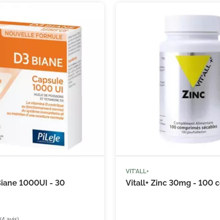
(10 avis)
VIT'ALL+



Ajouter au panier
Ajouter
Biane 1000UI - 30
Vitall+ Zinc 30mg - 100