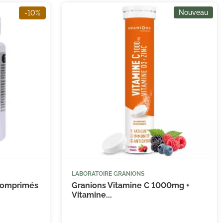
Nouveau
-10%
LABORATOIRE GRANIONS


 au panier
Ajouter au panier
 comprimés
Granions Vitamine C 1000mg +
Vitamine...