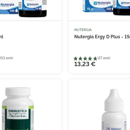
(1 avis)
NUTERGIA



Ajouter au panier
Ajouter
ml
Nutergia Ergy D Plus - 1
13,23 €