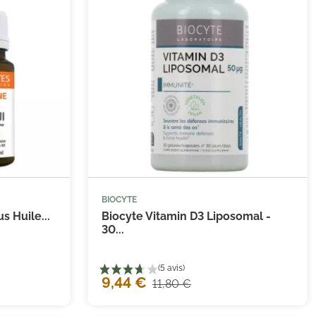
BIOCYTE


 au panier
Ajouter au panier
s Huile...
Biocyte Vitamin D3 Liposomal -
30...
9,44 €
11,80 €