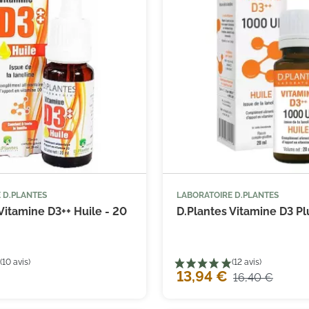
 D.PLANTES
LABORATOIRE D.PLANTES



Ajouter au panier
Ajouter
Vitamine D3++ Huile - 20
D.Plantes Vitamine D3 Plu
13,94 €
16,40 €