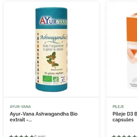
AYUR-VANA
PILEJE



Ajouter au panier
Ayur-Vana Ashwagandha Bio
Pileje D3 
extrait -...
capsules