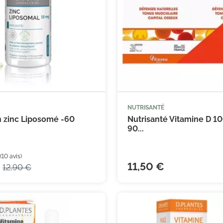
NUTRISANTÉ



Ajouter au panier
Ajouter
n zinc Liposomé -60
Nutrisanté Vitamine D 10
90...
11,50 €
12,90 €