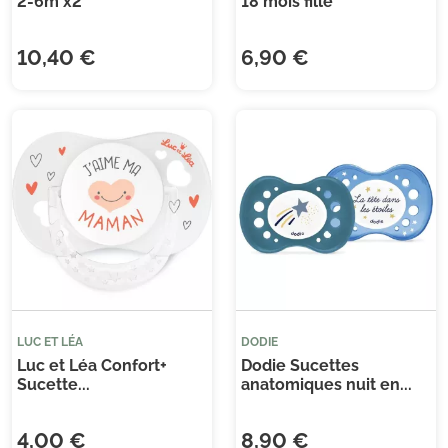
2-6m x2
18 mois fille
10,40 €
6,90 €
LUC ET LÉA
DODIE
Luc et Léa Confort+
Dodie Sucettes
Sucette...
anatomiques nuit en...
4,00 €
8,90 €