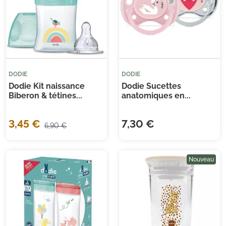
DODIE
DODIE
Dodie Kit naissance
Dodie Sucettes
Biberon & tétines...
anatomiques en...
3,45 €
7,30 €
6,90 €
Nouveau
Je consens également à recevoir les offres
promotionnelles.
Consultez notre politique de