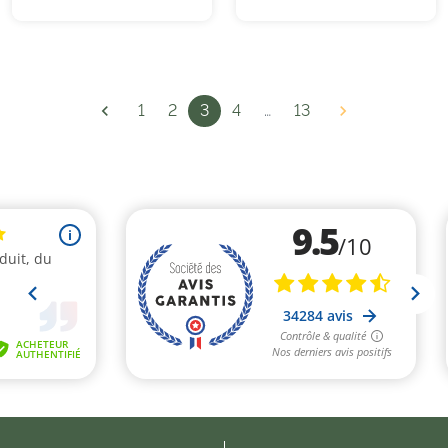

1
2
3
4
…
13
