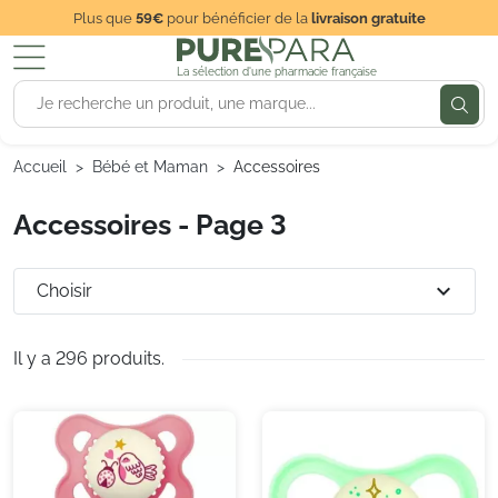
Plus que
59€
pour bénéficier de la
livraison gratuite
La sélection d'une pharmacie française
Accueil
Bébé et Maman
Accessoires
Accessoires - Page 3
expand_more
Choisir
Il y a 296 produits.