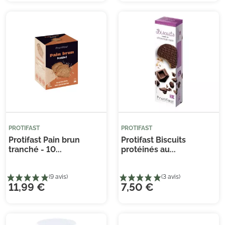
(2 avis)
(3 
Je consens également à recevoir les offres
promotionnelles.
Consultez notre politique de
confidentialité.
PROTIFAST
PROTIFAST
Protifast Pain brun
Protifast Biscuits
tranché - 10...
protéinés au...
11,99 €
7,50 €