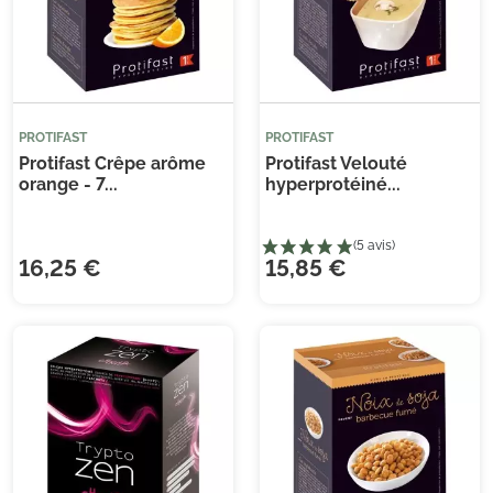
(1 avis)
(2 
PROTIFAST
PROTIFAST
Protifast Crêpe arôme
Protifast Velouté
orange - 7...
hyperprotéiné...
16,25 €
15,85 €