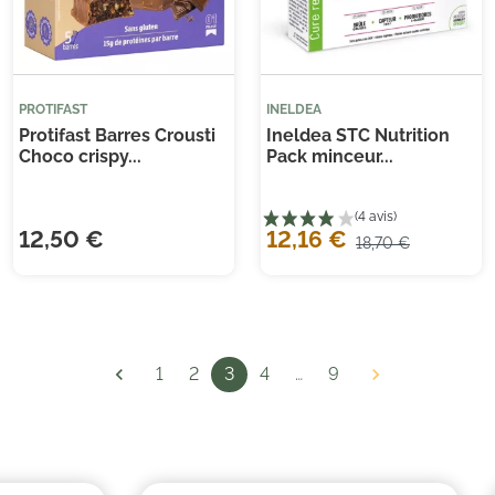
PROTIFAST
INELDEA
Protifast Barres Crousti
Ineldea STC Nutrition
Choco crispy...
Pack minceur...
12,50 €
12,16 €
18,70 €
(9 avis)
(3 

1
2
3
4
…
9
