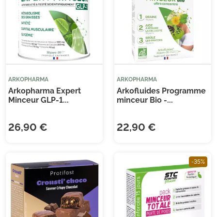
ARKOPHARMA
ARKOPHARMA
Arkopharma Expert
Arkofluides Programme
Minceur GLP-1...
minceur Bio -...
(12 avis)
(3 
26,90 €
22,90 €
-35%