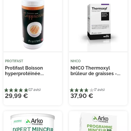
(5 avis)
(1 
PROTIFAST
NHCO
Protifast Boisson
NHCO Thermoxyl
hyperprotéinée...
brûleur de graisses -...
29,99 €
37,90 €