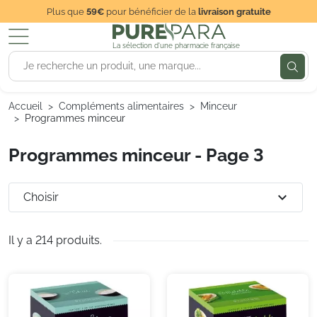
Plus que
59€
pour bénéficier de la
livraison gratuite
La sélection d'une pharmacie française
Accueil
Compléments alimentaires
Minceur
Programmes minceur
Programmes minceur - Page 3
expand_more
Choisir
Il y a 214 produits.