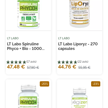
(3 avis)
(13
LT LABO
LT LABO
LT Labo Spiruline
LT Labo Liporyz - 270
Phyco + Bio - 1000...
capsules
47,48 €
44,76 €
57,90 €
55,95 €
-20%
-23%