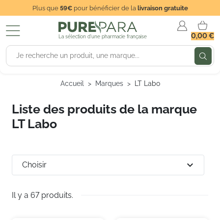
Plus que
59€
pour bénéficier de la
livraison gratuite
0,00 €
La sélection d'une pharmacie française
Accueil
Marques
LT Labo
Liste des produits de la marque
LT Labo
expand_more
Choisir
Il y a 67 produits.