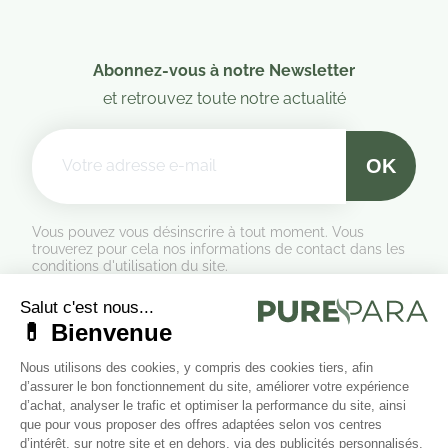
Abonnez-vous à notre Newsletter
et retrouvez toute notre actualité
Vous pouvez vous désinscrire à tout moment. Vous
trouverez pour cela nos informations de contact dans les
conditions d'utilisation du site.
Formulaire de rétractation
Marchand approuvé par la Société des Avis Garantis,
cliquez ici
(2 avis)
(2
pour vérifier
.
Suivez-nous sur les réseaux sociaux