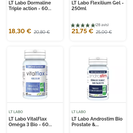
LT Labo Dormaline
LT Labo Flexilium Gel -
Triple action - 60...
250ml
18,30 €
21,75 €
20,80 €
25,00 €
(2 
LT LABO
LT LABO
LT Labo VitalFlax
LT Labo Androstim Bio
Oméga 3 Bio - 60...
Prostate &...