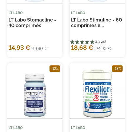
LT LABO
LT LABO
LT Labo Stomacline -
LT Labo Stimuline - 60
40 comprimés
comprimés à...
14,93 €
18,68 €
19,90 €
24,90 €
-12%
-13%
(8 avis)
(3 
LT LABO
LT LABO