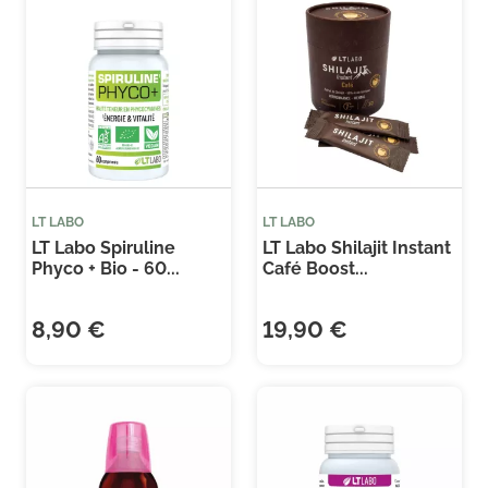
Je consens également à recevoir les offres
(2 avis)
promotionnelles.
Consultez notre politique de
confidentialité.
LT LABO
LT LABO
LT Labo Spiruline
LT Labo Shilajit Instant
Phyco + Bio - 60...
Café Boost...
8,90 €
19,90 €