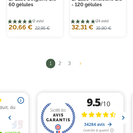
60 gélules
- 120 gélules
20,66 €
32,31 €
22,95 €
35,90 €
1
2
3
