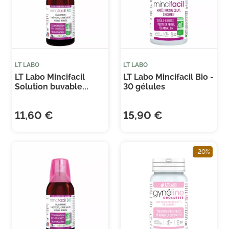
(12 avis)
(13
LT LABO
LT LABO
LT Labo Mincifacil
LT Labo Mincifacil Bio -
Solution buvable...
30 gélules
11,60 €
15,90 €
-20%