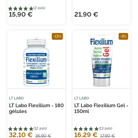
15,90 €
21,90 €
-13%
-9%
LT LABO
LT LABO
LT Labo Flexilium - 180
LT Labo Flexilium Gel -
gélules
150ml
(2
32,10 €
16,29 €
36,90 €
17,90 €