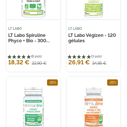
LT LABO
LT LABO
LT Labo Spiruline
LT Labo Végizen - 120
Phyco + Bio - 300...
gélules
(17 avis)
(2
18,32 €
26,91 €
22,90 €
34,95 €
-25%
-25%