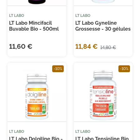
LT LABO
LT LABO
LT Labo Mincifacil
LT Labo Gyneline
Buvable Bio - 500ml
Grossesse - 30 gélules
11,60 €
11,84 €
14,80 €
(3 avis)
(3 
-10%
-10%
LT LABO
LT LABO
LT Labo Dolgiline Bio -
LT Labo Tensioline Bio