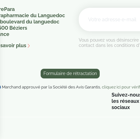
rePara
rapharmacie du Languedoc
 boulevard du languedoc
500 Béziers
ance
Vous pouvez vous désinscrire
savoir plus
contact dans les conditions d'u
Formulaire de rétractation
Marchand approuvé par la Société des Avis Garantis,
cliquez ici pour vérif
Suivez-nous
les réseaux
sociaux