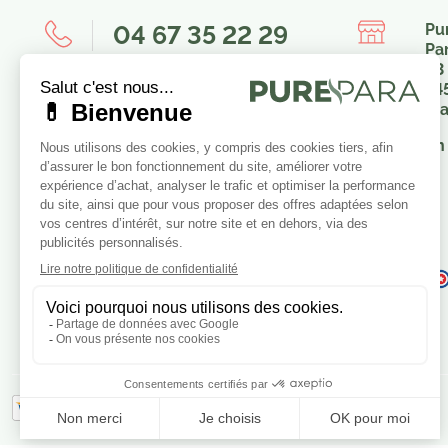
04 67 35 22 29
Pu
Pa
23
8h00-12h00 / 14h00-16h00
34
Fr
Nous envoyer un message
En 
Je consens également à recevoir
les offres promotionnelles.
Consultez notre politique de
confidentialité.