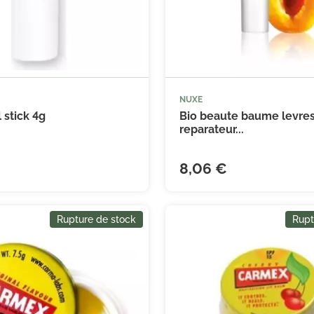
NUXE
 stick 4g
Bio beaute baume levre
reparateur...
8,06 €
Rupture de stock
Rupt