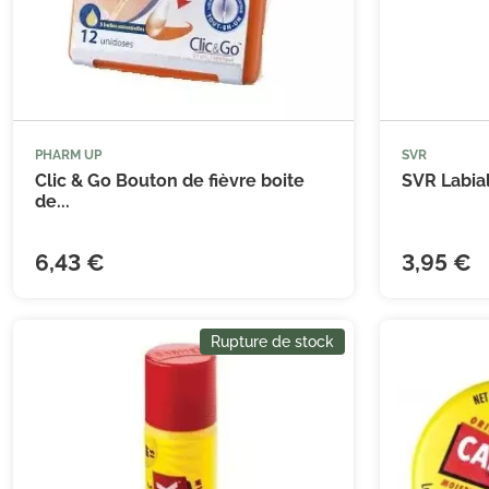
PHARM UP
SVR
Clic & Go Bouton de fièvre boite
SVR Labial
de...
6,43 €
3,95 €
Rupture de stock