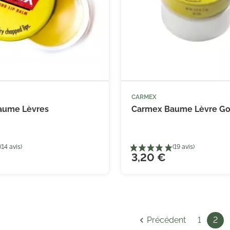
(1 avis)
CARMEX
aume Lèvres
Carmex Baume Lèvre Go
3,20 €

Précédent
1
2