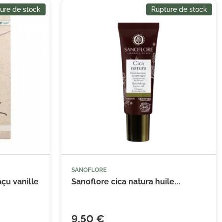
ure de stock
Rupture de stock
SANOFLORE
çu vanille
Sanoflore cica natura huile...
9,50 €