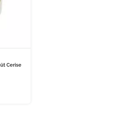
(3 avis)
ût Cerise