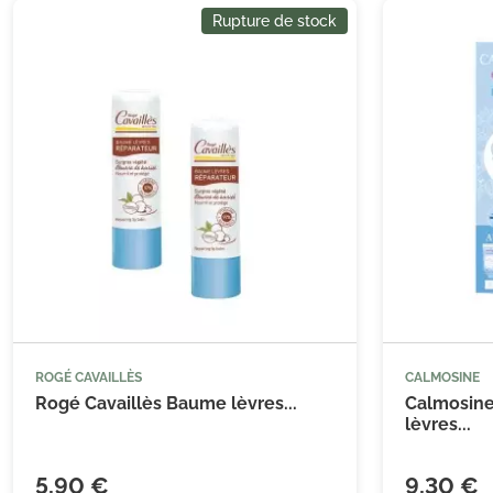
Rupture de stock
ROGÉ CAVAILLÈS
CALMOSINE
Rogé Cavaillès Baume lèvres...
Calmosine
lèvres...
5,90 €
9,30 €