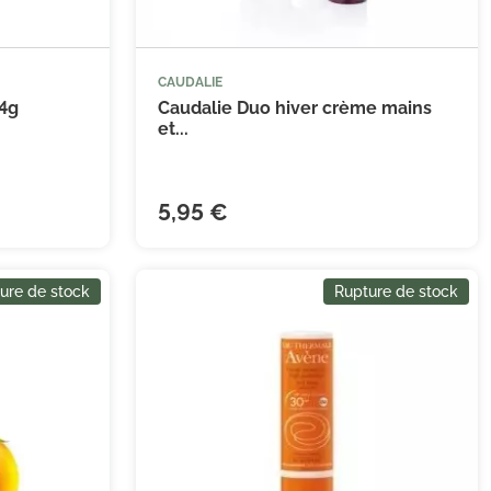
CAUDALIE
 4g
Caudalie Duo hiver crème mains
et...
5,95 €
ure de stock
Rupture de stock