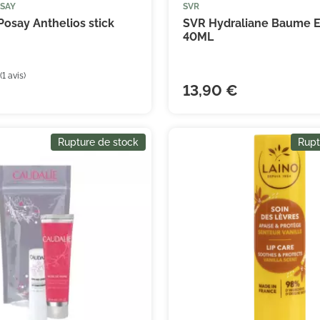
OSAY
SVR
osay Anthelios stick
SVR Hydraliane Baume Ex
40ML
(3 avis)
13,90 €
Rupture de stock
Rupt