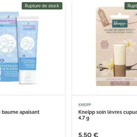
Rupture de stock
Rupt
KNEIPP
 baume apaisant
Kneipp soin lèvres cupua
4.7 g
5,50 €