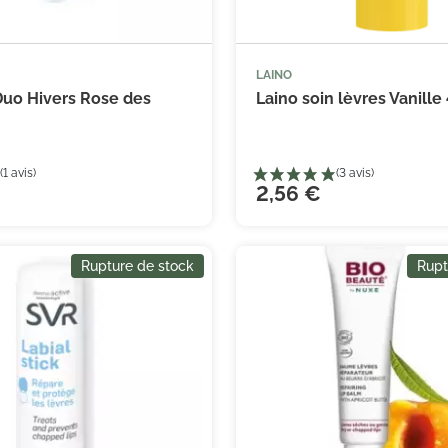
LAINO
Duo Hivers Rose des
Laino soin lèvres Vanille
2,56 €
Rupture de stock
Rupt
(1 avis)