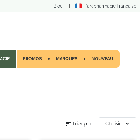
Blog
|
Parapharmacie Française
ACIE
PROMOS
MARQUES
NOUVEAU
sort
expand_more
Trier par :
Choisir