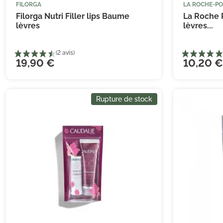
FILORGA
LA ROCHE-P
Filorga Nutri Filler lips Baume
La Roche P
lèvres
lèvres...
19,90 €
10,20 €
Rupture de stock