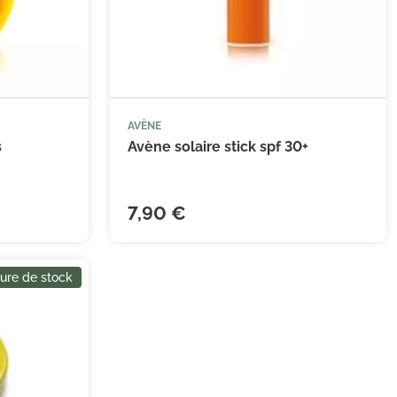
AVÈNE
s
Avène solaire stick spf 30+
7,90 €
ure de stock