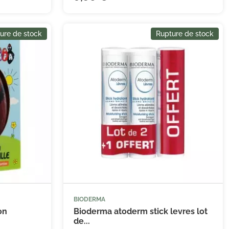
ure de stock
Rupture de stock
BIODERMA
on
Bioderma atoderm stick levres lot
de...