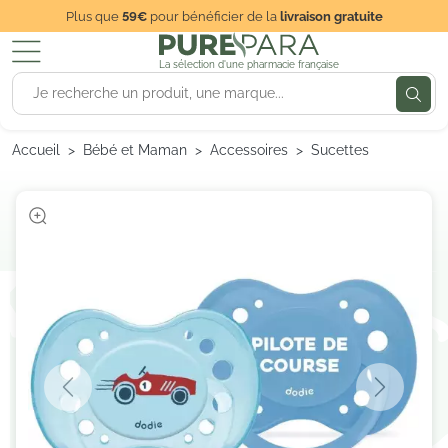
Plus que
59€
pour bénéficier de la
livraison gratuite
La sélection d'une pharmacie française
Accueil
Bébé et Maman
Accessoires
Sucettes
Previous
Next