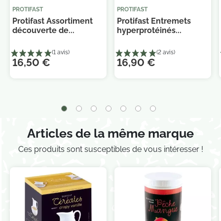
PROTIFAST
PROTIFAST
Protifast Assortiment
Protifast Entremets
découverte de...
hyperprotéinés...
Je consens également à recevoir les offres
16,50 €
16,90 €
promotionnelles.
Consultez notre politique de
confidentialité.
Articles de la même marque
Ces produits sont susceptibles de vous intéresser !