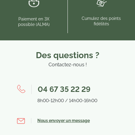
Cumulez des points
Paiement en 3X
fidélités
possible (ALMA)
Des questions ?
Contactez-nous !
04 67 35 22 29
8h00-12h00 / 14h00-16h00
Nous envoyer un message
(1 avis)
(9 