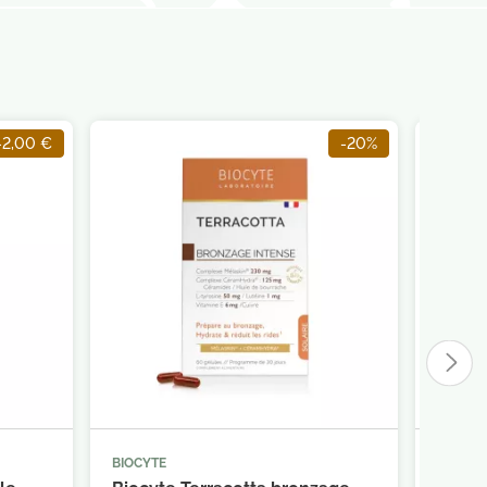
-2,00 €
-20%
BIOCYTE
ISDIN



panier
Ajouter au panier