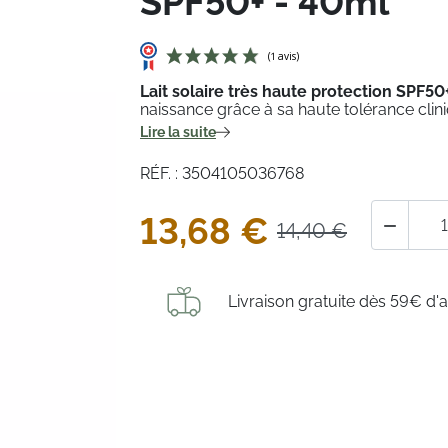
SPF50+ - 40ml
Lait solaire très haute protection SPF5
naissance grâce à sa haute tolérance cli
Lire la suite
(1 avis)
RÉF. : 3504105036768
13,68 €

14,40 €
Livraison gratuite dès 59€ d'