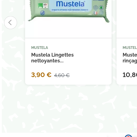
MUSTELA
MUSTE



Ajouter au panier
Mustela Lingettes
Muste
nettoyantes...
rinçag
3,90 €
10,8
4,60 €