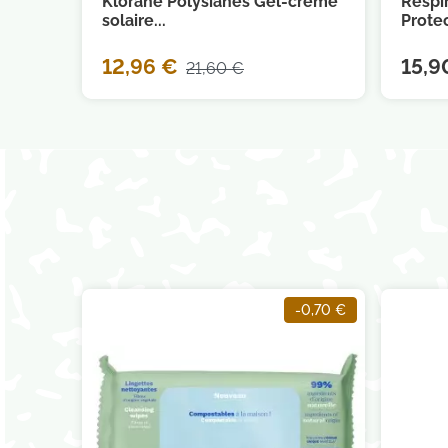
Klorane Polysianes Gel-crème
Respi
solaire...
Protec
12,96 €
15,9
21,60 €
-0,70 €