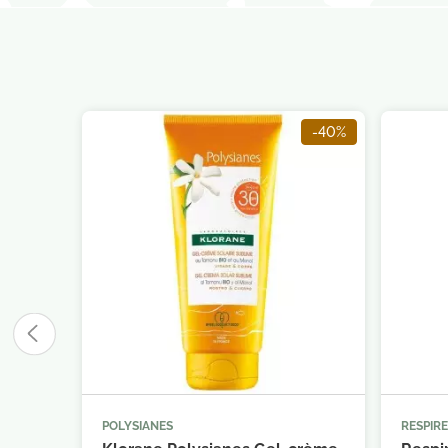
-40%
POLYSIANES
RESPIRE



Ajouter au panier