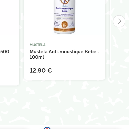
MUSTELA
MUSTE



panier
Ajouter au panier
 500
Mustela Anti-moustique Bébé -
Muste
100ml
et...
12,90 €
10,4