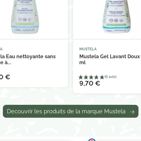
LA
MUSTELA



Ajouter au panier
Ajouter au 
la Eau nettoyante sans
Mustela Gel Lavant Doux
e à...
ml
0 €
9,70 €
Decouvrir les produits de la marque Mustela