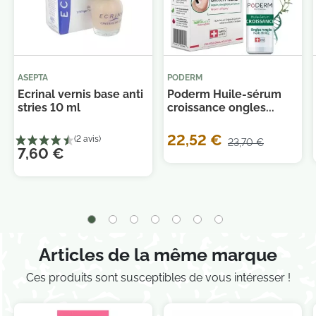
ASEPTA
PODERM
Ecrinal vernis base anti
Poderm Huile-sérum
stries 10 ml
croissance ongles...
22,52 €
23,70 €
7,60 €
Articles de la même marque
Je consens également à recevoir les offres
Ces produits sont susceptibles de vous intéresser !
promotionnelles.
Consultez notre politique de
confidentialité.