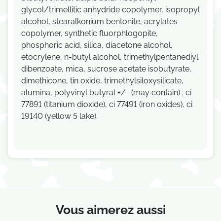
glycol/trimellitic anhydride copolymer, isopropyl
alcohol, stearalkonium bentonite, acrylates
copolymer, synthetic fluorphlogopite,
phosphoric acid, silica, diacetone alcohol,
etocrylene, n-butyl alcohol, trimethylpentanediyl
dibenzoate, mica, sucrose acetate isobutyrate,
dimethicone, tin oxide, trimethylsiloxysilicate,
alumina, polyvinyl butyral +/- (may contain) : ci
77891 (titanium dioxide), ci 77491 (iron oxides), ci
19140 (yellow 5 lake).
Vous aimerez aussi