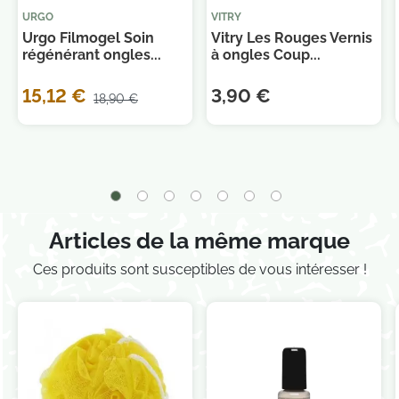
URGO
VITRY
Urgo Filmogel Soin
Vitry Les Rouges Vernis
régénérant ongles...
à ongles Coup...
Je consens également à recevoir les offres
promotionnelles.
Consultez notre politique de
15,12 €
3,90 €
18,90 €
confidentialité.
Articles de la même marque
Ces produits sont susceptibles de vous intéresser !