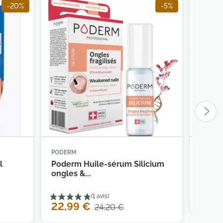
-20%
-5%
PODERM
VITRY



panier
Ajouter au panier
l
Poderm Huile-sérum Silicium
Vitry 
ongles &...
ongles
3,90
22,99 €
24,20 €