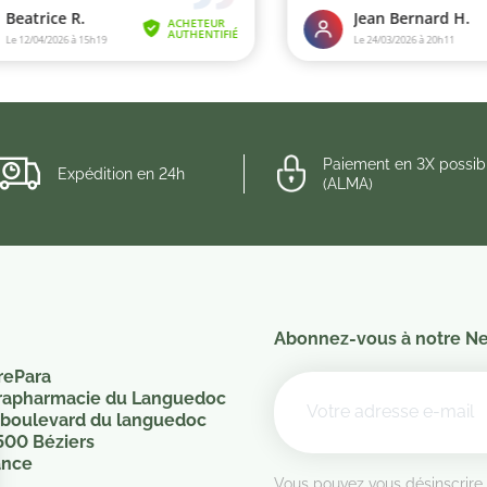
Paiement en 3X possib
Expédition en 24h
(ALMA)
Abonnez-vous à notre Ne
rePara
rapharmacie du Languedoc
 boulevard du languedoc
500 Béziers
ance
Vous pouvez vous désinscrire