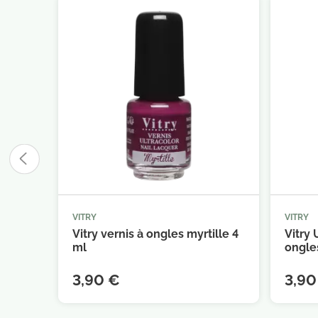
VITRY
VITRY



Ajouter au panier
Vitry vernis à ongles myrtille 4
Vitry 
ml
ongles
3,90 €
3,90