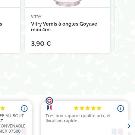
VITRY
VITRY



panier
Ajouter au panier
s
Vitry Vernis à ongles Goyave
Vitry 
mini 4ml
ongles
3,90 €
3,90
(1 avis)