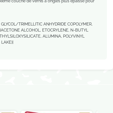
uxième couche de vernis à ongles plus épaisse pour
L GLYCOL/TRIMELLITIC ANHYDRIDE COPOLYMER,
DIACETONE ALCOHOL, ETOCRYLENE, N-BUTYL
HYLSILOXYSILICATE, ALUMINA, POLYVINYL
 LAKE)]