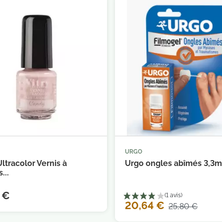
URGO



Ajouter au panier
Ajouter au 
Ultracolor Vernis à
Urgo ongles abîmés 3,3m
...
 €
20,64 €
25,80 €