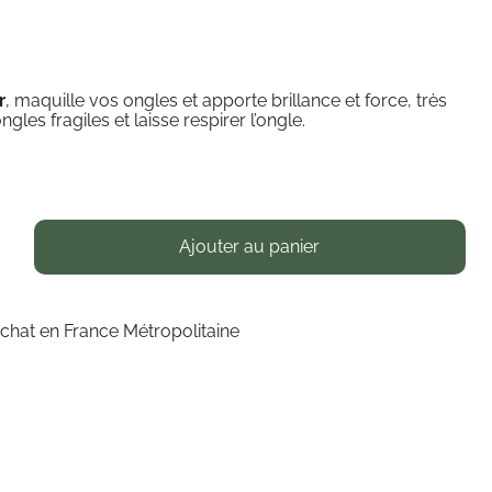
r
,
maquille vos ongles et apporte brillance et force, t
rès
ngles fragiles et
laisse respirer l’ongle.
Ajouter au panier
achat en France Métropolitaine