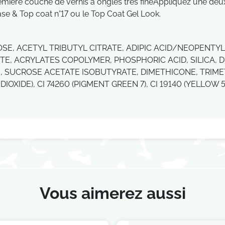
emière couche de vernis à ongles très fineAppliquez une de
se & Top coat n°17 ou le Top Coat Gel Look.
SE, ACETYL TRIBUTYL CITRATE, ADIPIC ACID/NEOPENTY
E, ACRYLATES COPOLYMER, PHOSPHORIC ACID, SILICA, 
 SUCROSE ACETATE ISOBUTYRATE, DIMETHICONE, TRIMET
DIOXIDE), CI 74260 (PIGMENT GREEN 7), CI 19140 (YELLOW 5
Vous aimerez aussi