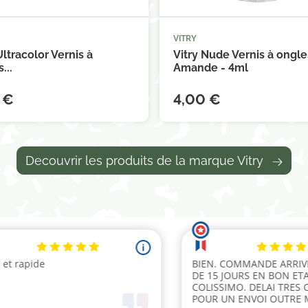
VITRY



Ajouter au panier
Ajouter au 
Ultracolor Vernis à
Vitry Nude Vernis à ongle
...
Amande - 4ml
 €
4,00 €
Decouvrir les produits de la marque Vitry