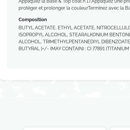
Appliquez la Base & Top coat n°17.Appliquez une pr
protéger et prolonger la couleurTerminez avec la Ba
Composition
BUTYL ACETATE, ETHYL ACETATE, NITROCELLULO
ISOPROPYL ALCOHOL, STEARALKONIUM BENTONIT
ALCOHOL, TRIMETHYLPENTANEDIYL DIBENZOATE,
BUTYRAL [+/- (MAY CONTAIN) : CI 77891 (TITANIUM 