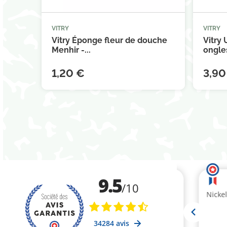
VITRY
VITRY



Ajouter au panier
Vitry Éponge fleur de douche
Vitry 
Menhir -...
ongles
1,20 €
3,90