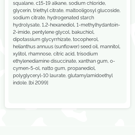
squalane, c15-19 alkane, sodium chloride,
glycerin, triethyl citrate, maltooligosyl glucoside,
sodium citrate, hydrogenated starch
hydrolysate, 1,2-hexanediol, 1-methylhydantoin-
2-imide, pentylene glycol, bakuchiol,
dipotassium glycyrrhizate, tocopherol,
helianthus annuus (sunflower) seed oil, mannitol,
xylitol, rhamnose, citric acid, trisodium
ethylenediamine disuccinate, xanthan gum, o-
cymen-5-ol, natto gum, propanediol,
polyglyceryl-10 laurate, glutamylamidoethyl
indole. [bi 2099]