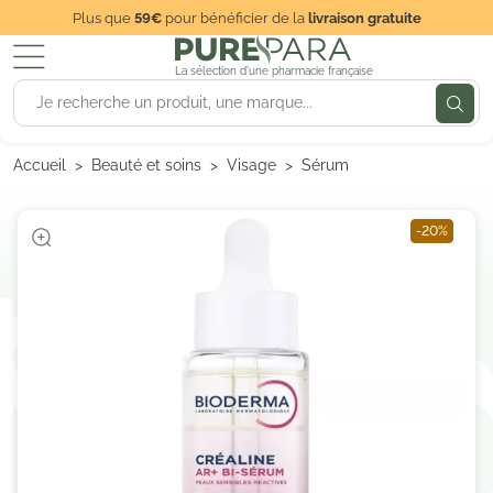
Plus que
59€
pour bénéficier de la
livraison gratuite
La sélection d'une pharmacie française
Accueil
Beauté et soins
Visage
Sérum
-20%