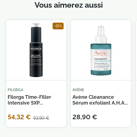
Vous aimerez aussi
-15%
Je consens également à recevoir les offres
promotionnelles.
Consultez notre politique de
confidentialité.
FILORGA
AVÈNE
Filorga Time-Filler
Avène Cleanance
Intensive 5XP...
Sérum exfoliant A.H.A...
54,32 €
28,90 €
63,90 €