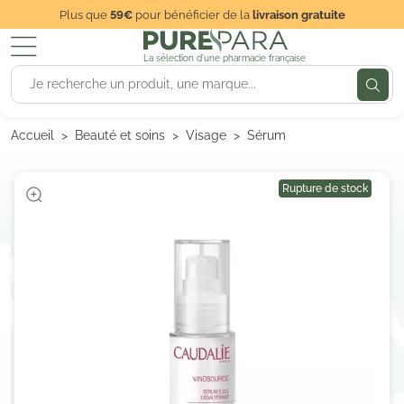
Plus que
59€
pour bénéficier de la
livraison gratuite
La sélection d'une pharmacie française
Accueil
Beauté et soins
Visage
Sérum
Rupture de stock