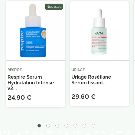
Nouveau
Je consens également à recevoir les offres
promotionnelles.
Consultez notre politique de
RESPIRE
URIAGE
confidentialité.
Respire Sérum
Uriage Roséliane
Hydratation Intense
Sérum lissant...
v2...
29,60 €
24,90 €