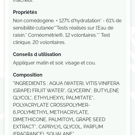
fraîcheur.
Propriétés
Non comédogène. + 127% d'hydratation* - 61% de
sensibilité cutanée**Tests réalisés sur l’Eau de
raisin.* Cornéométrie®, 12 volontaires.** Test
clinique, 20 volontaires.
Conseils d utilisation
Appliquer matin et soir, visage et cou.
Composition
"INGREDIENTS : AQUA (WATER), VITIS VINIFERA
(GRAPE) FRUIT WATER*, GLYCERIN*, BUTYLENE
GLYCOL*, ETHYLHEXYL PALMITATE*,
POLYACRYLATE CROSSPOLYMER-
6,POLYMETHYL METHACRYLATE,
DIMETHICONE, PALMITOYL GRAPE SEED
EXTRACT*, CAPRYLYL GLYCOL, PARFUM
(FRAGRANCE), SQUALANE*,