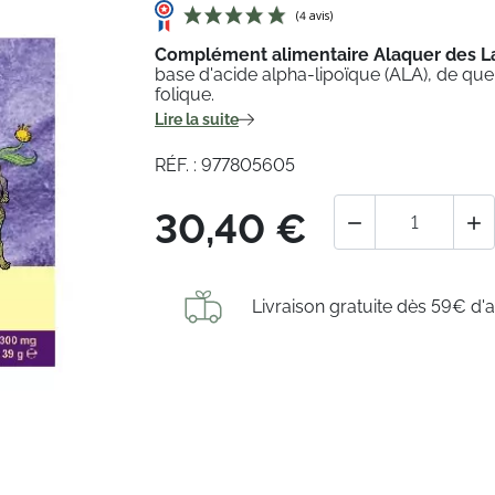
Complément alimentaire Alaquer des L
base
d'acide alpha-lipoïque (ALA), de quer
folique.
(4 avis)
Lire la suite
RÉF. : 977805605
30,40 €


Livraison gratuite dès 59€ d'