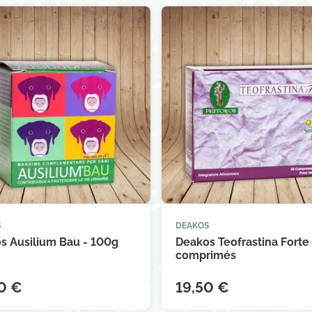
S
DEAKOS



Ajouter au panier
Ajouter au 
s Ausilium Bau - 100g
Deakos Teofrastina Forte 
comprimés
0 €
19,50 €