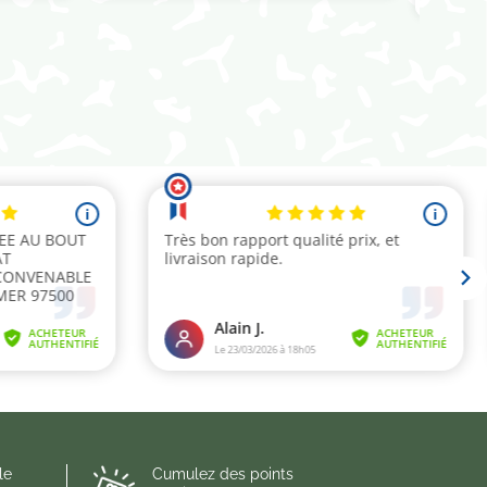
le
Cumulez des points