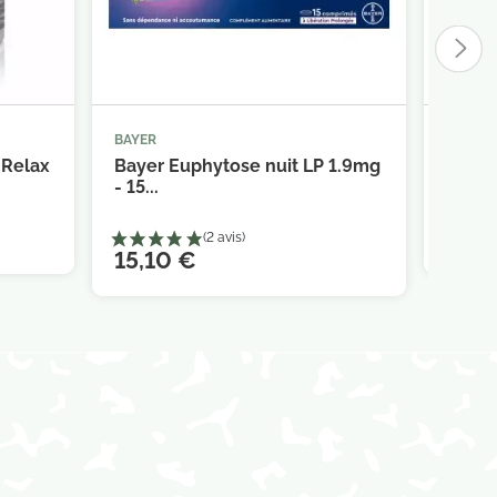
BAYER
PILEJE



panier
Ajouter au panier
 Relax
Bayer Euphytose nuit LP 1.9mg
Pileje
- 15...
de la..
27,9
15,10 €