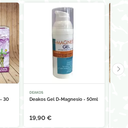
DEAKOS
DEAKO



panier
Ajouter au panier
- 30
Deakos Gel D-Magnesio - 50ml
Deako
comp
19,90 €
31,3