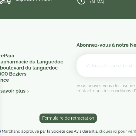
(ALMA)
Abonnez-vous à notre Ne
rePara
rapharmacie du Languedoc
 boulevard du languedoc
500 Béziers
ance
Vous pouvez vous désinscrire
savoir plus
contact dans les conditions d'u
Formulaire de rétractation
Marchand approuvé par la Société des Avis Garantis,
cliquez ici pour vérif