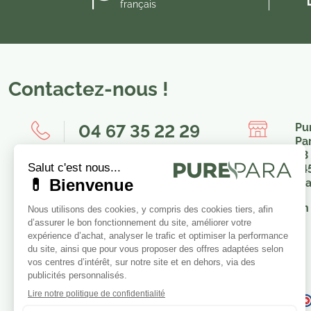
français
Contactez-nous !
04 67 35 22 29
Pu
Pa
23
8h00-12h00 / 14h00-16h00
34
Fr
Nous envoyer un message
En 