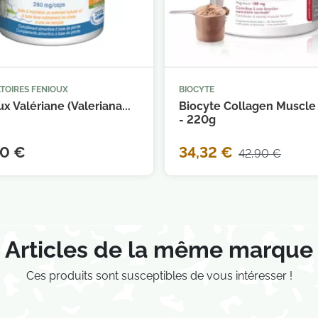
TOIRES FENIOUX
BIOCYTE



Ajouter au panier
Ajouter au 
x Valériane (Valeriana...
Biocyte Collagen Muscle
- 220g
00 €
34,32 €
42,90 €
Articles de la même marque
Ces produits sont susceptibles de vous intéresser !