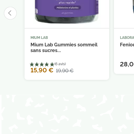
MIUM LAB
LABORA



Ajouter au panier
Mium Lab Gummies sommeil
Feniou
sans sucres...
28,
15,90 €
19,90 €