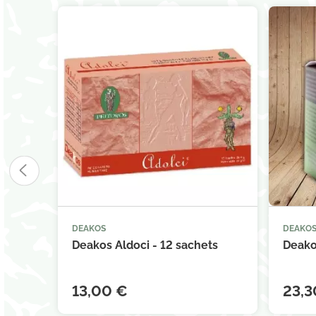
DEAKOS
DEAKO



Ajouter au panier
Deakos Aldoci - 12 sachets
Deako
13,00 €
23,3
(6 avis)