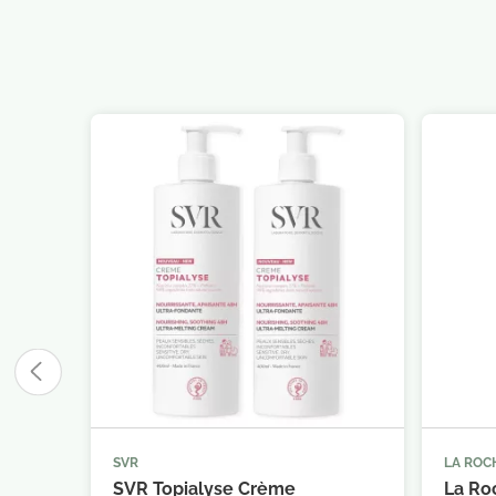
SVR
LA ROC



Ajouter au panier
SVR Topialyse Crème
La Ro