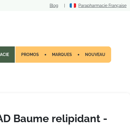
Blog
|
Parapharmacie Française
ACIE
PROMOS
MARQUES
NOUVEAU
D Baume relipidant -