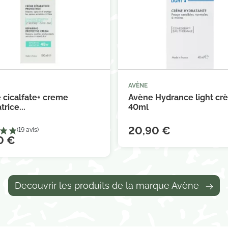
AVÈNE



Ajouter au panier
Ajouter au 
 cicalfate+ creme
Avène Hydrance light cr
trice...
40ml
20,90 €
0 €
Decouvrir les produits de la marque Avène