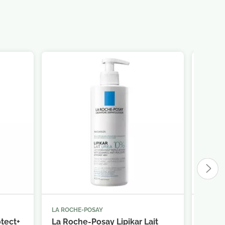
LA ROCHE-POSAY
TOPICR



panier
Ajouter au panier
tect+
La Roche-Posay Lipikar Lait
Topic