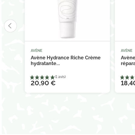
AVÈNE
AVÈNE



Ajouter au panier
Avène Hydrance Riche Crème
Avène
hydratante...
répara
20,90 €
18,4