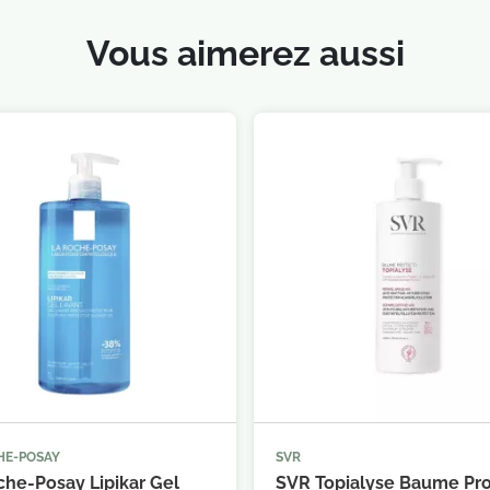
Vous aimerez aussi
HE-POSAY
SVR



Ajouter au panier
Ajouter au 
che-Posay Lipikar Gel
SVR Topialyse Baume Pro