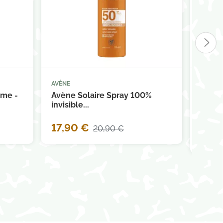
AVÈNE
AVÈNE



panier
Ajouter au panier
ème -
Avène Solaire Spray 100%
Avène 
invisible...
répara
17,90 €
20,90 €
13,5