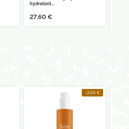
hydratant...
27,60 €
7,56
-3,00 €