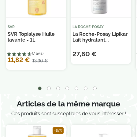
SVR
LA ROCHE-POSAY
SVR Topialyse Huile
La Roche-Posay Lipikar
lavante - 1L
Lait hydratant...
Je consens également à recevoir les offres
promotionnelles.
Consultez notre politique de
confidentialité.
27,60 €
11,82 €
13,90 €
Articles de la même marque
Ces produits sont susceptibles de vous intéresser !
-15%