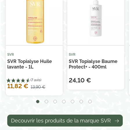
SVR
SVR
SVR Topialyse Huile
SVR Topialyse Baume
lavante - 1L
Protect+ - 400ml
24,10 €
11,82 €
13,90 €
Decouvrir les produits de la marque SVR