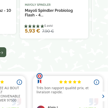
MAYOLY SPINDLER
MAYOLY



panier
Ajouter au panier
z - 10
Mayoli Spindler Probiolog
Mayol
Flash - 4...
ATB...
9,30
5,93 €
7,90 €
(4 avis)