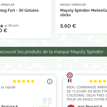
 SPINDLER
MAYOLY SPINDLER



Ajouter au panier
Ajouter au 
log Fort - 30 Gélules
Mayoly Spindler MeteoGa
sticks
5,60 €
0 €
ecouvrir les produits de la marque Mayoly Spindler