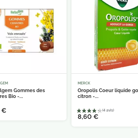
LGEM
MERCK



Ajouter au panier
Ajouter au 
algem Gommes des
Oropolis Coeur liquide g
es Bio -...
citron -...
 €
8,60 €