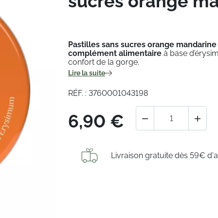
sucres orange man
Pastilles sans sucres orange mandarine
complément alimentaire
à base d’érysi
confort de la gorge.
Lire la suite
RÉF. : 3760001043198
6,90 €


Livraison gratuite dès 59€ d'