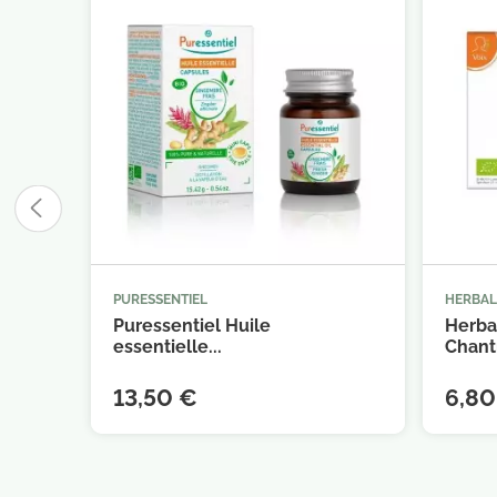
PURESSENTIEL
HERBA



Ajouter au panier
Puressentiel Huile
Herb
essentielle...
Chantr
13,50 €
6,80