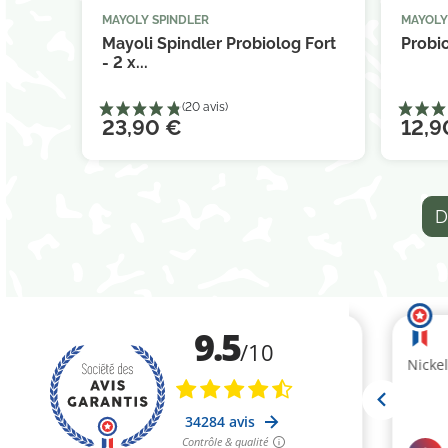
MAYOLY SPINDLER
MAYOLY



Ajouter au panier
Mayoli Spindler Probiolog Fort
Probio
- 2 x...
23,90 €
12,9
D