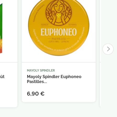
MAYOLY SPINDLER
MEDA 



panier
Ajouter au panier
oût
Mayoly Spindler Euphoneo
Pimél
Pastilles...
Blanc
6,90 €
4,50