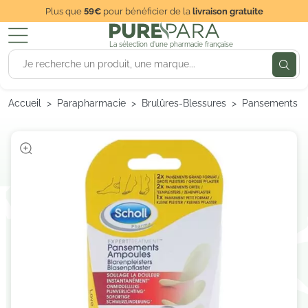
Plus que
59€
pour bénéficier de la
livraison gratuite
La sélection d'une pharmacie française
Accueil
Parapharmacie
Brulûres-Blessures
Pansements