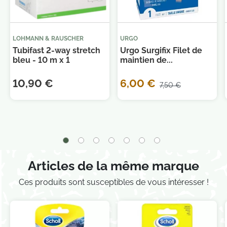
LOHMANN & RAUSCHER
URGO
Tubifast 2-way stretch
Urgo Surgifix Filet de
bleu - 10 m x 1
maintien de...
10,90 €
6,00 €
7,50 €
Articles de la même marque
Je consens également à recevoir les offres
Ces produits sont susceptibles de vous intéresser !
promotionnelles.
Consultez notre politique de
confidentialité.