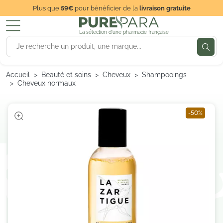
Plus que
59€
pour bénéficier de la
livraison gratuite
La sélection d'une pharmacie française
Accueil
Beauté et soins
Cheveux
Shampooings
Cheveux normaux
-50%