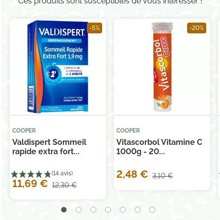
Ces produits sont susceptibles de vous intéresser !
-5%
-20%
COOPER
COOPER
Valdispert Sommeil
Vitascorbol Vitamine C
rapide extra fort...
1000g - 20...
2,48 €
3,10 €
11,69 €
12,30 €